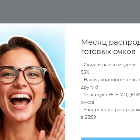
ОПЛАТА
ДОСТАВКА
ОПТОВЫЕ (СБОРНЫЕ) ЗАКАЗ
Месяц распро
готовых очков
- Скидки на все модели 
55%
- Наши акционные цены 
других!
Оправа
- Участвуют ВСЕ МОДЕЛИ
Золотой
очков
- Завершение распродаж
Мужские
в 23:59
Полуободковая
Прямоугольная
Металл