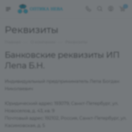
0
Реквизиты
—
—
Главная
О компании
Реквизиты
Банковские реквизиты ИП
Лепа Б.Н.
Индивидуальный предприниматель Лепа Богдан
Николаевич
Юридический адрес: 193079, Санкт-Петербург, ул.
Новоселов, д. 43, кв. 9
Почтовый адрес: 192102, Россия, Санкт-Петербург, ул.
Касимовская, д. 5