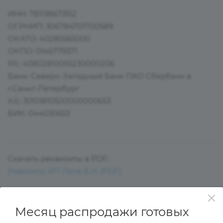
ИНН: 781138673152
ОГРНИП: 306784701700589
ОКАТО: 40285565000
ОКПО: 0146779371
Р/с: 40802810055230000206
Банк: Северо-Западный Банк ПАО Сбербанк в
г.Санкт-Петербург
К/с: 30101810500000000653
БИК: 044030653
Скачать реквизиты в PDF:
Ревизиты ИП Лепа Б.Н. (PDF)
СОЛНЦЕЗАЩИТНЫЕ ОЧКИ
Месяц распродажи готовых