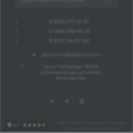
ПОДПИСАТЬСЯ НА РАССЫЛКУ
8 (800) 777-19-70
+7 (981) 968-65-33
8 (812) 336-90-80
opticaneva@opticaneva.ru
Санкт-Петербург, 192102,
ул.Касимовская, д.5 (метро
Волковская)
1997—2026 © Оптика Нева — поставка
очков, оправ, линз для очков,