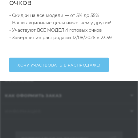
очков
ОПРАВЫ
- Скидки на все модели — от 5% до 55%
ГОТОВЫЕ ОЧКИ
- Наши акционные цены ниже, чем у других!
- Участвуют ВСЕ МОДЕЛИ готовых очков
АКСЕССУАРЫ ДЛЯ ОПТИКИ
- Завершение распродажи 12/08/2026 в 23:59
ЛИНЗЫ
ВЕСЬ КАТАЛОГ...
ХОЧУ УЧАСТВОВАТЬ В РАСПРОДАЖЕ!
КОМПАНИЯ
КАК ОФОРМИТЬ ЗАКАЗ
ИНФОРМАЦИЯ