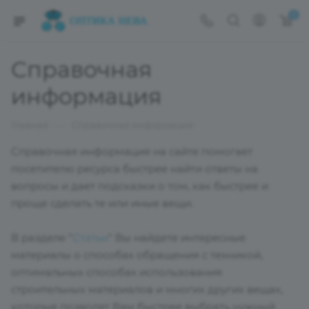
0
Справочная
информация
—
Главная
Справочная информация
Справочная информация на сайте помогает
посетителю ресурса быстрее найти ответы на
вопросы и дает подсказки о том, как быстрее и
проще сделать те или иные вещи.
В разделе "
Статьи
" Вы найдете интересные
материалы о способах обращения с техникой,
оптимальных способах использования
строительных материалов и многих других вещах,
которые позволят Вам быстрее выбрать нужный