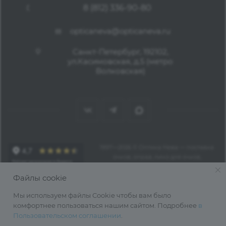
8 (812) 336-90-80
opticaneva@opticaneva.ru
Санкт-Петербург, 192102,
ул.Касимовская, д.5 (метро
Волковская)
1997—2026 © Оптика Нева — поставка
очков, оправ, линз для очков,
аксессуаров оптом из Китая
Файлы cookie
Мы используем файлы Cookie чтобы вам было
комфортнее пользоваться нашим сайтом. Подробнее
в
Пользовательском соглашении
.