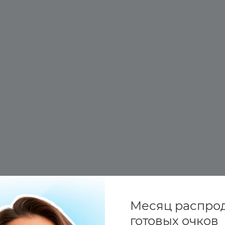
Месяц распро
готовых очков