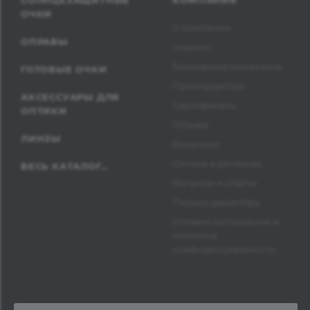
СОЛНЦЕЗАЩИТНЫЕ
КОМПАНИЯ
ОЧКИ
О компании
ОПРАВЫ
Новости
Банковские реквизиты
ГОТОВЫЕ ОЧКИ
Преимущества
АКСЕССУАРЫ ДЛЯ
Сертификаты
ОПТИКИ
Отзывы
ЛИНЗЫ
Вакансии
Оптика в регионах
ВЕСЬ КАТАЛОГ...
Вопросы и ответы
Письмо директору
Условия соглашения и
политика
конфиденциальности