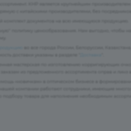
ссортимент. КНР является крупнейшим производителем 
рямую с китайскими производителями, без посредников
 комплект документов на всю имеющуюся продукцию.
ную" политику ценообразования. Нам выгодно, чтобы н
му.
продукцию
во все города России, Белоруссии, Казахста
ость доставки указаны в разделе "
Доставка
".
твенная мастерская по изготовлению корригирующих очк
аказам из предложенного ассортимента оправ и линз в
мощь «новичкам» в оптическом бизнесе в формировании
В нашей компании работают сотрудники, имеющие многол
о подбору товара для наполнения необходимым ассорт