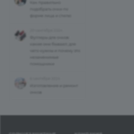
Как правильно
подобрать очки по
форме лица и стилю
20 сентября 2024
Футляры для очков:
какие они бывают, для
чего нужны и почему это
незаменимые
помощники
6 сентября 2024
Изготовление и ремонт
очков