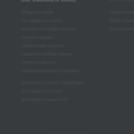
КАК ОФОРМИТЬ ЗАКАЗ
ИНФОРМА
Общие условия
Совместные
Как оформить заказ
Обмен бра
Условия и способы оплаты
Отсрочка о
Система скидок
Совместные покупки
Гарантия и обмен брака
Отсрочка оплаты
Образец договора поставки
Доставка по Санкт-Петербургу
Доставка по России
Доставка в страны СНГ