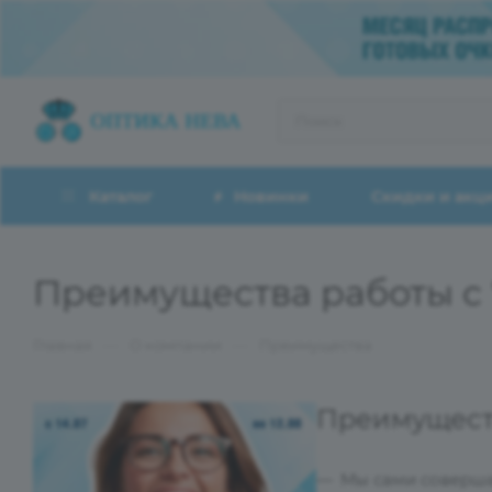
Каталог
Новинки
Скидки и акц
Преимущества работы с 
—
—
Главная
О компании
Преимущества
Преимуществ
Мы сами соверша