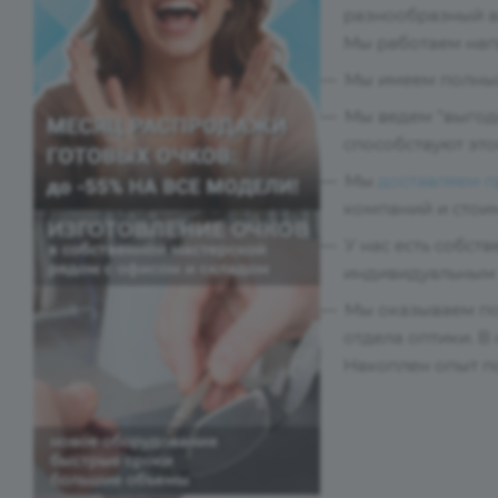
разнообразный а
Мы работаем нап
Мы имеем полный
Мы ведем "выгод
способствуют это
Мы
доставляем 
компаний и стоим
У нас есть собс
индивидуальным з
Мы оказываем по
отдела оптики. 
Накоплен опыт п