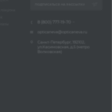
ЦИЯ
ПОДПИСАТЬСЯ НА РАССЫЛКУ
 покупки
ка
8 (800) 777-19-70
платы
opticaneva@opticaneva.ru
Санкт-Петербург, 192102,
ул.Касимовская, д.5 (метро
Волковская)