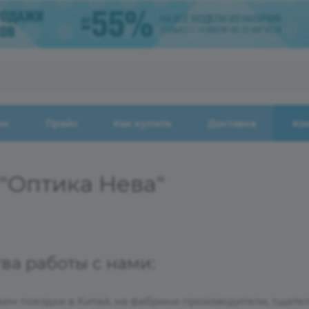
ии
Прайс
Как купить
Доставка
Ко
"Оптика Нева"
а работы с нами:
ем поездки в Китай, на фабрики-производители, тщател