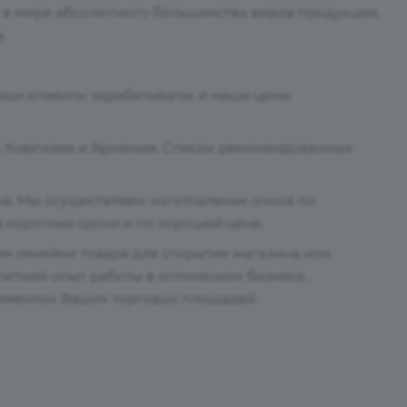
в мире абсолютного большинства видов продукции.
.
аши клиенты зарабатывали, и наши цены
на, Киргизии и Армении. Список рекомендованных
ов. Мы осуществляем изготовление очков по
 короткие сроки и по хорошей цене.
 линейки товара для открытия магазина или
етний опыт работы в оптическом бизнесе.
иментом Ваших торговых площадей.