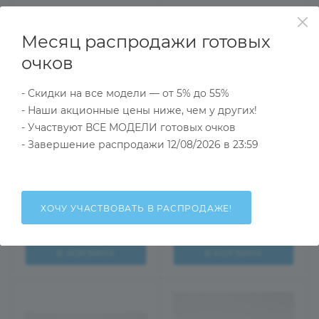
Месяц распродажи готовых
очков
- Скидки на все модели — от 5% до 55%
- Наши акционные цены ниже, чем у других!
- Участвуют ВСЕ МОДЕЛИ готовых очков
- Завершение распродажи 12/08/2026 в 23:59
Очки компьютерные
Очки компьютерные
Mystery MY1128 c1
Polisi 1223 c1
Есть в наличии
: 9
Есть в наличии
: 34
585
руб.
/шт.
401
руб.
/шт.
ХОЧУ УЧАСТВОВАТЬ В РАСПРОДАЖЕ!
В КОРЗИНУ
В КОРЗИНУ