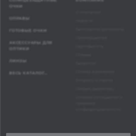
СОЛНЦЕЗАЩИТНЫЕ
КОМПАНИЯ
ОЧКИ
О компании
ОПРАВЫ
Новости
Банковские реквизиты
ГОТОВЫЕ ОЧКИ
Преимущества
АКСЕССУАРЫ ДЛЯ
Сертификаты
ОПТИКИ
Отзывы
ЛИНЗЫ
Вакансии
Оптика в регионах
ВЕСЬ КАТАЛОГ...
Вопросы и ответы
Письмо директору
Условия соглашения и
политика
конфиденциальности