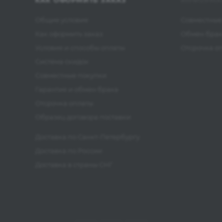
КАК ОФОРМИТЬ ЗАКАЗ
ИНФОРМА
Общие условия
Совместные
Как оформить заказ
Обмен бра
Условия и способы оплаты
Отсрочка о
Система скидок
Совместные покупки
Гарантия и обмен брака
Отсрочка оплаты
Образец договора поставки
Доставка по Санкт-Петербургу
Доставка по России
Доставка в страны СНГ