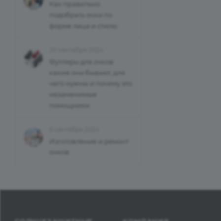
Как правильно
подобрать очки по
форме лица и стилю
20 сентября 2024
Футляры для очков:
какие они бывают, для
чего нужны и почему это
незаменимые
помощники
6 сентября 2024
Изготовление и ремонт
очков