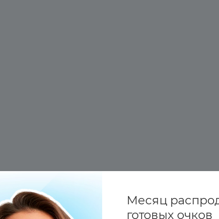
Месяц распро
готовых очков