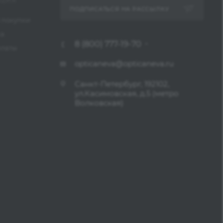
ЦИЯ
ПОДПИСАТЬСЯ НА РАССЫЛКУ
 покупки
ка
8 (800) 777-19-70
платы
opticaneva@opticaneva.ru
Санкт-Петербург, 192102,
ул.Касимовская, д.5 (метро
Волковская)