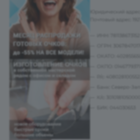
Юридический адрес: 
Почтовый адрес: 1921
ИНН: 781138673152
ОГРН: 306784701
ОКАТО: 40285565
ОКПО: 014677937
Р/с: 40802810055
Банк: Северо-За
К/с: 30101810500
БИК: 044030653