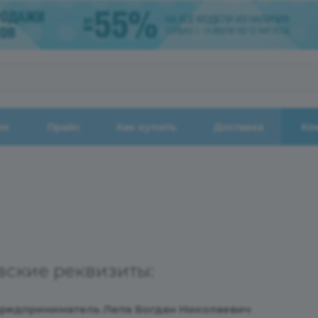
ии
Прайс
Как купить
Доставка
Ко
ские реквизиты:
редприниматель Лепа Богдан Николаевич