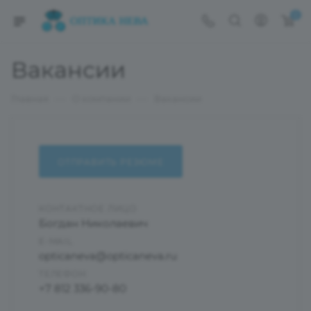
0
Вакансии
—
—
Главная
О компании
Вакансии
ОТПРАВИТЬ РЕЗЮМЕ
КОНТАКТНОЕ ЛИЦО
Богдан Николаевич
E-MAIL
opticaneva@opticaneva.ru
ТЕЛЕФОН
+7 812 336-90-80