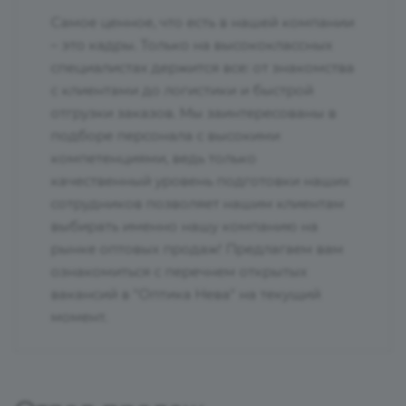
Самое ценное, что есть в нашей компании
– это кадры. Только на высококлассных
специалистах держится все: от знакомства
с клиентами до логистики и быстрой
отгрузки заказов. Мы заинтересованы в
подборе персонала с высокими
компетенциями, ведь только
качественный уровень подготовки наших
сотрудников позволяет нашим клиентам
выбирать именно нашу компанию на
рынке оптовых продаж! Предлагаем вам
ознакомиться с перечнем открытых
вакансий в "Оптика Нева" на текущий
момент.