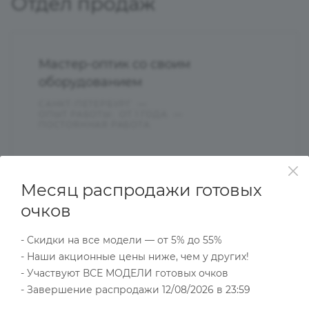
Отдел продаж
Мастер-оптик со своим
оборудованием
САНКТ-ПЕТЕРБУРГ
—
ОПЫТ РАБОТЫ: ОТ 1 ГОДА
—
ПОСТОЯННАЯ РАБОТА
Месяц распродажи готовых
Оптик-консультант в отдел продаж
очков
САНКТ-ПЕТЕРБУРГ
—
ОПЫТ РАБОТЫ: ОТ 1 ГОДА
—
- Скидки на все модели — от 5% до 55%
ПОСТОЯННАЯ РАБОТА
- Наши акционные цены ниже, чем у других!
- Участвуют ВСЕ МОДЕЛИ готовых очков
от 40000 до 90000 руб.
- Завершение распродажи 12/08/2026 в 23:59