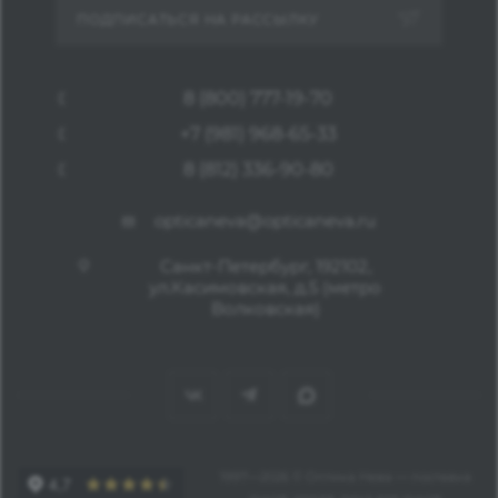
ПОДПИСАТЬСЯ НА РАССЫЛКУ
8 (800) 777-19-70
+7 (981) 968-65-33
8 (812) 336-90-80
opticaneva@opticaneva.ru
Санкт-Петербург, 192102,
ул.Касимовская, д.5 (метро
Волковская)
1997—2026 © Оптика Нева — поставка