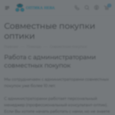
0
Совместные покупки
оптики
—
—
Главная
Помощь
Совместные покупки
Работа с администраторами
совместных покупок
Мы сотрудничаем с администраторами совместных
покупок уже более 10 лет.
С администраторами работает персональный
менеджер (профессиональный консультант-оптик).
Если Вы хотите начать работать с нами, но не знаете