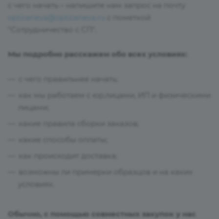
с чего начать – напишите нам запрос на почту
opticaneva@opticaneva.ru
с пометкой
"Сотрудничество с СП".
Мы подробно расскажем обо всех условиях:
с чего правильнее начать;
как мы работаем с юр.лицами, ИП и физическими
лицами;
какие правила сборки заказов;
какие способы оплаты;
как происходит доставка;
возможны ли примерки образцов и на каких
условиях.
Обычно, с помощью совместных закупок у нас