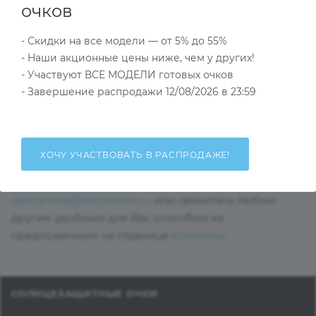
очков
У нас есть лицензированная мастерская, поэтому
- Скидки на все модели — от 5% до 55%
мы можем принимать не только на оправы, но и
- Наши акционные цены ниже, чем у других!
сразу на изготовление очков по рецептам.
- Участвуют ВСЕ МОДЕЛИ готовых очков
Для оформления заказа на очки используйте
- Завершение распродажи 12/08/2026 в 23:59
шаблон в таблице Excel
(см.
пример заполнения
).
Остались вопросы?
ХОЧУ УЧАСТВОВАТЬ В РАСПРОДАЖЕ!
Отправьте нам письмо на почту
opticaneva@opticaneva.ru
или свяжитесь любым
другим удобным для Вас способом из
предложенным на странице
Контакты
.
СОЛНЦЕЗАЩИТНЫЕ ОЧКИ