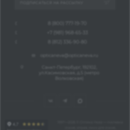
ПОДПИСАТЬСЯ НА РАССЫЛКУ
8 (800) 777-19-70
+7 (981) 968-65-33
8 (812) 336-90-80
opticaneva@opticaneva.ru
Санкт-Петербург, 192102,
ул.Касимовская, д.5 (метро
Волковская)
1997—2026 © Оптика Нева — поставка
очков, оправ, линз для очков,