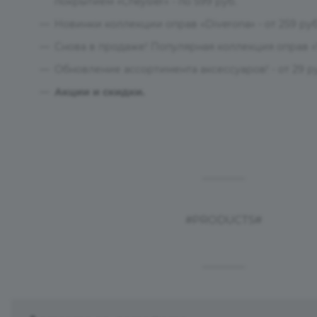
покрытием «Cheysler» - по 599 руб.
Новинки коллекции оправ «Diverona» - от 259 руб
Снова в продаже! Популярная коллекция оправ «Viz
Обновление ассортимента аксессуаров! - от 29 р
Акции и скидки.
—
#PRODUCTS#
—