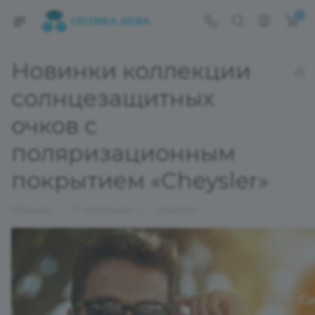
0
Новинки коллекции
солнцезащитных
очков с
поляризационным
покрытием «Cheysler»
—
—
Главная
О компании
Новости