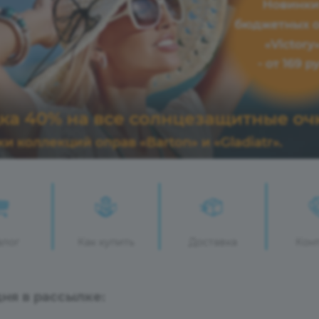
алог
Как купить
Доставка
Кон
ня в рассылке: