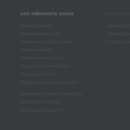
КАК ОФОРМИТЬ ЗАКАЗ
ИНФОРМА
Общие условия
Совместные
Как оформить заказ
Обмен бра
Условия и способы оплаты
Отсрочка о
Система скидок
Совместные покупки
Гарантия и обмен брака
Отсрочка оплаты
Образец договора поставки
Доставка по Санкт-Петербургу
Доставка по России
Доставка в страны СНГ