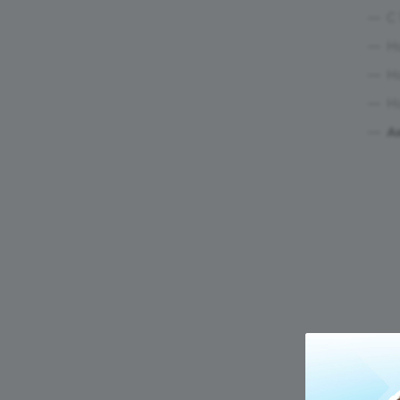
С
Н
Н
Н
А