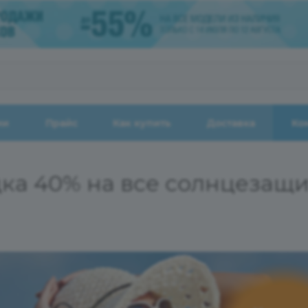
ии
Прайс
Как купить
Доставка
Ко
идка 40% на все солнцезащ