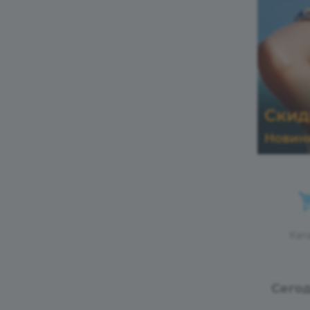
Кат
Сегод