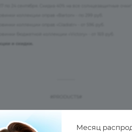
 17 по 24 сентября. Скидка 40% на все солнцезащитные очки!
овинки коллекции оправ «Barton» - по 299 руб.
овинки коллекции оправ «Gladiatr» - от 596 руб.
овинки бюджетной коллекции «Victory» - от 169 руб.
кции и скидки.
—
#PRODUCTS#
—
Месяц распро