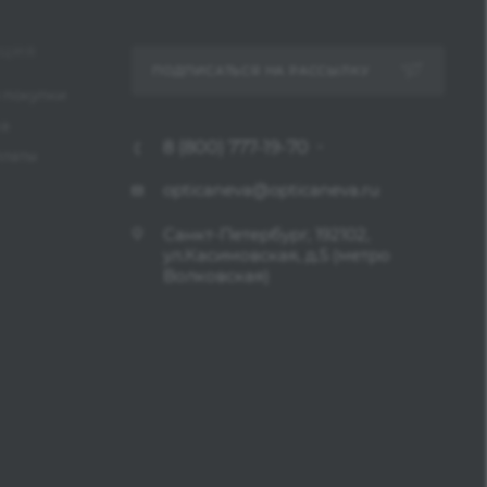
ЦИЯ
ПОДПИСАТЬСЯ НА РАССЫЛКУ
 покупки
ка
8 (800) 777-19-70
платы
opticaneva@opticaneva.ru
Санкт-Петербург, 192102,
ул.Касимовская, д.5 (метро
Волковская)