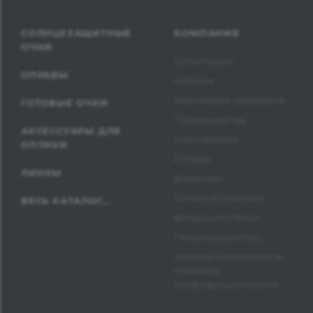
СОЛНЦЕЗАЩИТНЫЕ
КОМПАНИЯ
ОЧКИ
О компании
ОПРАВЫ
Новости
Банковские реквизиты
ГОТОВЫЕ ОЧКИ
Преимущества
АКСЕССУАРЫ ДЛЯ
Сертификаты
ОПТИКИ
Отзывы
ЛИНЗЫ
Вакансии
Оптика в регионах
ВЕСЬ КАТАЛОГ...
Вопросы и ответы
Письмо директору
Условия соглашения и
политика
конфиденциальности