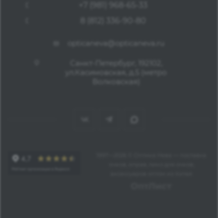
+7 (981) 968-65-33
8 (812) 336-90-80
opticaneva@opticaneva.ru
Санкт-Петербург, 192102,
ул.Касимовская, д.5 (метро
Волковская)
1997—2026 © Оптика Нева — поставка
очков, оправ, линз для очков,
аксессуаров оптом из Китая