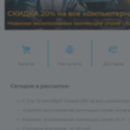
Каталог
Как купить
Доставка
Сегодня в рассылке:
С 3 по 10 сентября! Скидка 20% на все компьютер
Новинки эксклюзивной коллекции оправ «Amarant
Новинки эксклюзивной коллекции оправ «FLY» - п
Стопперы для очков - от 49 руб.