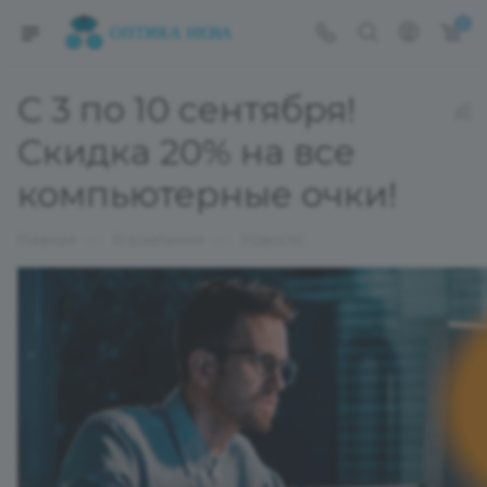
0
С 3 по 10 сентября!
Скидка 20% на все
компьютерные очки!
—
—
Главная
О компании
Новости