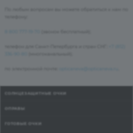
По любым вопросам вы можете обратиться к нам по
телефону:
8 800 777-19-70
(звонок бесплатный);
телефон для Санкт-Петербурга и стран СНГ:
+7 (812)
336-90-80
(многоканальный);
по электронной почте:
opticaneva@opticaneva.ru
.
СОЛНЦЕЗАЩИТНЫЕ ОЧКИ
ОПРАВЫ
ГОТОВЫЕ ОЧКИ