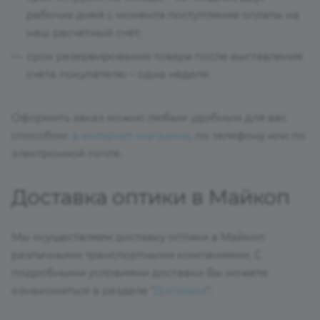
рабочих дней с момента поступления оплаты на
наш расчётный счёт;
срок резервирования товара после выставления
счёта покупателю – одна неделя.
Оформить заказ можно любым удобным для вас
способом:
в интернет-магазине
, по телефону или по
электронной почте.
Доставка оптики в Майкоп
Мы осуществляем доставку оптики в Майкоп
различными транспортными компаниями. С
подробными условиями доставки Вы можете
ознакомиться в разделе "
Доставка
".