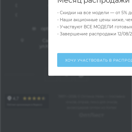
Месяц распродажи 
+7 (981) 968-65-33
- Скидки на все модели — от 5% д
8 (812) 336-90-80
- Наши акционные цены ниже, чем
- Участвуют ВСЕ МОДЕЛИ готовых
opticaneva@opticaneva.ru
- Завершение распродажи 12/08/20
Санкт-Петербург, 192102,
ул.Касимовская, д.5 (метро
Волковская)
ХОЧУ УЧАСТВОВАТЬ В РАСПРО
1997—2026 © Оптика Нева — поставка
очков, оправ, линз для очков,
аксессуаров оптом из Китая