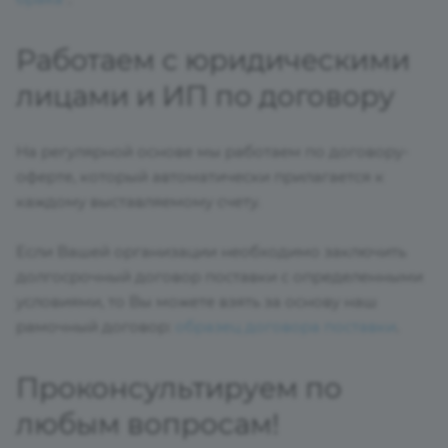
Работаем с юридическими
лицами и ИП по договору
На регулярной основе мы работаем по договору-
оферте, который автоматически прилагается к
каждому выставляемому счету.
Если Вашей организации необходимо заключить
долгосрочный договор поставки с определенными
условиями, то Вы можете взять за основу наш
рамочный договор:
образец договора поставки
.
Проконсультируем по
любым вопросам!