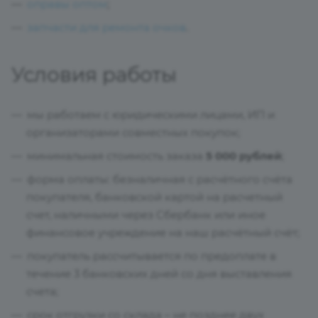
оправы оптом
;
запчасти для ремонта очков
.
Условия работы
мы работаем с юридическими лицами, ИП и
организаторами совместных покупок;
минимальная стоимость заказа
5 000 рублей
;
форма оплаты: безналичная с расчётного счёта
покупателя, банковской картой на расчетный
счет, наличными через Сбербанк или иное
финансовое учреждение на наш расчётный счёт;
покупатель рассчитывается по предоплате в
течение 3 банковских дней со дня выставления
счета;
срок отгрузки со склада – не позднее двух