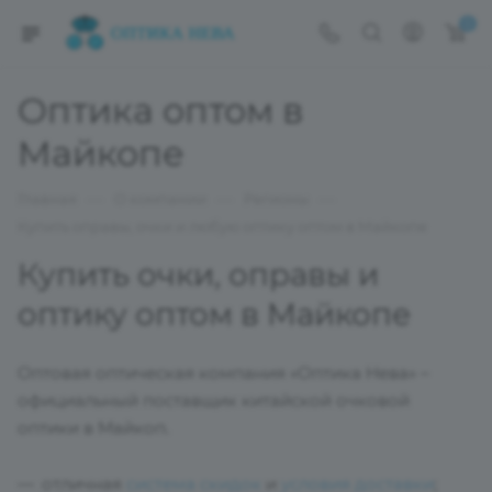
0
Оптика оптом в
Майкопе
—
—
—
Главная
О компании
Регионы
Купить оправы, очки и любую оптику оптом в Майкопе
Купить очки, оправы и
оптику оптом в Майкопе
Оптовая оптическая компания «Оптика Нева» –
официальный поставщик китайской очковой
оптики в Майкоп.
отличная
система скидок
и
условия доставки
;