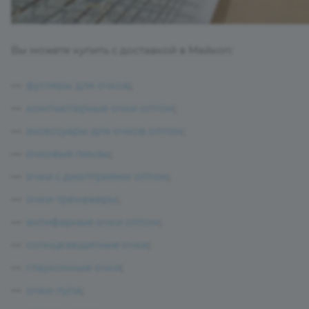
Вы можете купить с доставкой в Майкоп:
футляры для очков
;
компьютерные очки оптом
;
аксессуары для очков оптом
;
очковые линзы
;
очки с диоптриями оптом
;
очки-тренажеры
;
антифарные очки оптом
;
солнцезащитные очки
;
глаукомные очки
;
очки-лупа
;