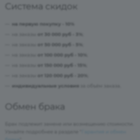
Система скидок
на первую покупку - 10%
на заказы
от 30 000 руб - 3%
;
на заказы
от 50 000 руб - 5%
;
на заказы
от 100 000 руб - 10%
;
на заказы
от 150 000 руб - 15%
;
на заказы
от 120 000 руб - 20%
;
индивидуальные условия
за объём заказа.
Обмен брака
Брак подлежит замене или возмещению стоимости.
Узнайте подробнее в разделе "
Гарантия и обмен
брака
".