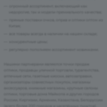
огромный ассортимент, включающий как
недорогие, так и модели премиального качества;
прямые поставки очков, оправ и оптики оптом из
Китая;
все товары всегда в наличии на нашем складе;
конкурентные цены;
регулярно пополняем ассортимент новинками.
Нашими партнерами являются точки продаж
оптики, продавцы уличной торговли, турагентства,
аптечные сети, газетные киоски, автозаправки,
организаторы совместных покупок, магазины
аксессуаров, книжные магазины, крупные салоны
оптики, торговые дома Майкопа и других городов
России, Киргизии, Армении, Казахстана, Белоруссии
(всего более 200 городов и населённых пунктов).