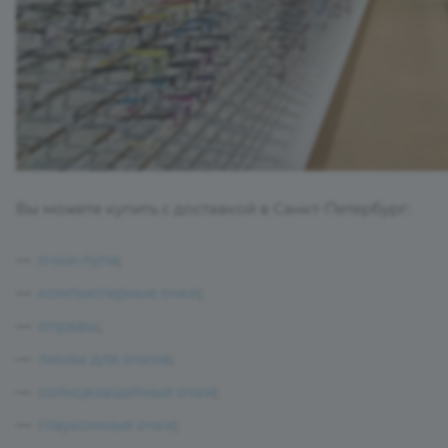
Вы можете купить с доставкой в Санкт-Петербург:
очки-лупа
;
компьютерные очки
;
оправы
;
линзы для очков
;
солнцезащитные очки
;
глаукомные очки
;