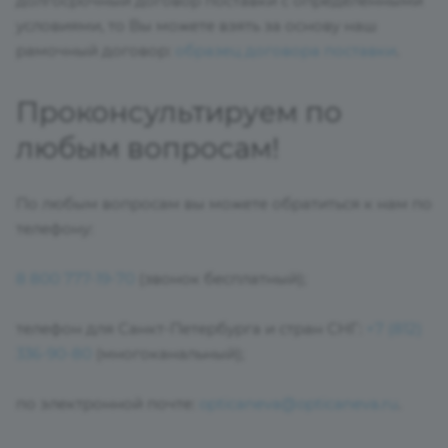
долгосрочный договор поставки с определенными
условиями, то Вы можете взять за основу наш
рамочный договор:
образец договора поставки
.
Проконсультируем по
любым вопросам!
По любым вопросам вы можете обратиться к нам по
телефону:
8 800 777-19-70
(звонок бесплатный);
телефон для Санкт-Петербурга и стран СНГ:
+7 (812)
336-90-80
(многоканальный);
по электронной почте:
opticaneva@opticaneva.ru
.