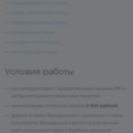
глаукомные очки оптом
;
линзы для очков оптом
;
перфорационные очки
;
антифарные очки
;
готовые очки оптом
;
запчасти для очков
.
Условия работы
мы сотрудничаем с юридическими лицами, ИП и
организаторами совместных покупок;
минимальная стоимость заказа
5 000 рублей
;
форма оплаты: безналичная с расчётного счёта
покупателя, банковской картой на расчетный
счет, наличными через Сбербанк или иное