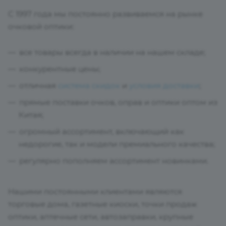
С 1997 года мы постоянно развиваемся на рынке
очковой оптики:
все товары всегда в наличии на нашем складе;
конкурентные цены;
отличная
система скидок
и
условия доставки
;
прямые поставки очков, оправ и оптики оптом из
Китая;
огромный ассортимент, включающий как
недорогие, так и модели премиального качества;
регулярно пополняем ассортимент новинками.
Нашими постоянными клиентами являются
торговые дома, газетные киоски, точки продаж
оптики, аптечные сети, автозаправки, крупные