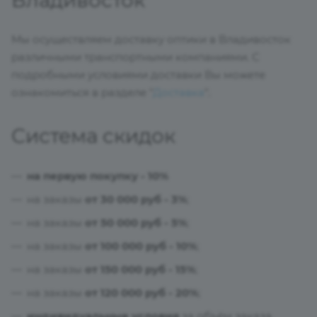
Мы осуществляем доставку оптики в Владивосток
различными транспортными компаниями. С
подробными условиями доставки Вы можете
ознакомиться в разделе "
Доставка
".
Система скидок
на первую покупку - 10%
на заказы
от 30 000 руб - 3%
;
на заказы
от 50 000 руб - 5%
;
на заказы
от 100 000 руб - 10%
;
на заказы
от 150 000 руб - 15%
;
на заказы
от 120 000 руб - 20%
;
индивидуальные условия
за объём заказа.