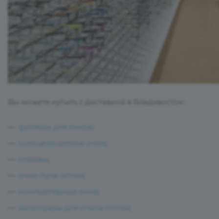
Вы можете купить с доставкой в Владивосток:
футляры для очков
;
солнцезащитные очки
;
оправы
;
очки-лупа оптом
;
компьютерные очки
;
аксессуары для очков оптом
;