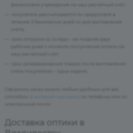
финансовое учреждение на наш расчётный счёт;
покупатель рассчитывается по предоплате в
течение 3 банковских дней со дня выставления
счета;
срок отгрузки со склада – не позднее двух
рабочих дней с момента поступления оплаты на
наш расчётный счёт;
срок резервирования товара после выставления
счёта покупателю – одна неделя.
Оформить заказ можно любым удобным для вас
способом:
в интернет-магазине
, по телефону или по
электронной почте.
Доставка оптики в
Владивосток