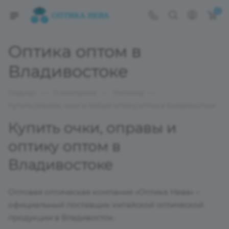
0
Оптика оптом в
Владивостоке
—
—
—
Главная
О компании
Регионы
Купить оправы, очки и любую оптику оптом в Владивостоке
Купить очки, оправы и
оптику оптом в
Владивостоке
Оптовая оптическая компания «Оптика Нева» –
официальный поставщик китайской оптической
продукции в Владивосток.