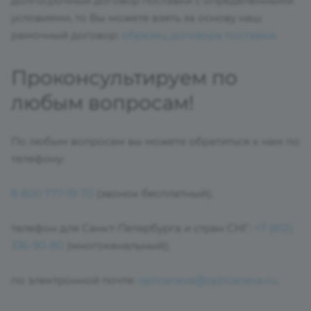
долгосрочный договор поставки с определенными
условиями, то Вы можете взять за основу наш
рамочный договор:
образец договора поставки
.
Проконсультируем по
любым вопросам!
По любым вопросам вы можете обратиться к нам по
телефону:
8 800 777-19-70
(звонок бесплатный);
телефон для Санкт-Петербурга и стран СНГ:
+7 (812)
336-90-80
(многоканальный);
по электронной почте:
opticaneva@opticaneva.ru
.