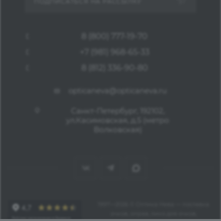
ПОДПИСАТЬСЯ НА РАССЫЛКУ
8 (800) 777-19-70
+7 (981) 968-65-33
8 (812) 336-90-80
opticaneva@opticaneva.ru
Санкт-Петербург, 192102,
ул.Касимовская, д.5 (метро
Волковская)
1997—2026 © Оптика Нева — поставка
очков, оправ, линз для очков,