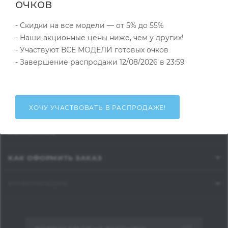
очков
ОПРАВЫ
- Скидки на все модели — от 5% до 55%
ГОТОВЫЕ ОЧКИ
- Наши акционные цены ниже, чем у других!
- Участвуют ВСЕ МОДЕЛИ готовых очков
АКСЕССУАРЫ ДЛЯ ОПТИКИ
- Завершение распродажи 12/08/2026 в 23:59
ЛИНЗЫ
ВЕСЬ КАТАЛОГ...
ХОЧУ УЧАСТВОВАТЬ В РАСПРОДАЖЕ!
КОМПАНИЯ
КАК ОФОРМИТЬ ЗАКАЗ
ИНФОРМАЦИЯ