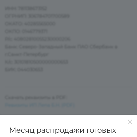
ИНН: 781138673152
ОГРНИП: 306784701700589
ОКАТО: 40285565000
ОКПО: 0146779371
Р/с: 40802810055230000206
Банк: Северо-Западный Банк ПАО Сбербанк в
г.Санкт-Петербург
К/с: 30101810500000000653
БИК: 044030653
Скачать реквизиты в PDF:
Ревизиты ИП Лепа Б.Н. (PDF)
СОЛНЦЕЗАЩИТНЫЕ ОЧКИ
Месяц распродажи готовых