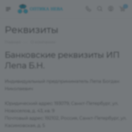
0
Реквизиты
—
Главная
О компании
Банковские реквизиты ИП
Лепа Б.Н.
Индивидуальный предприниматель Лепа Богдан
Николаевич
Юридический адрес: 193079, Санкт-Петербург, ул.
Новоселов, д. 43, кв. 9
Почтовый адрес: 192102, Россия, Санкт-Петербург, ул.
Касимовская, д. 5