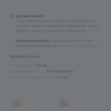
Доставка заказов
Мы доставляем заказы в любой населенный пункт
России, а также в города стран Таможенного Союза:
Армению, Беларусь, Казахстан и Кыргызстан.
Бесплатная доставка
и индивидуальные условия
сотрудничества возможны:
узнайте подробнее здесь
.
Характеристики
Тип товара
—
Футляр
Основной цвет
—
В ассортименте
?
Страна производства
—
Китай
?