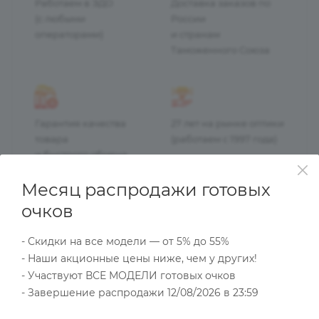
Работаем в ЭДО
Доставка заказов по
(с любыми
России
операторами)
и странам
Таможенного Союза
Гарантия качества
27 лет на рынке оптики
товара
(работаем с 1997 года)
и быстрого обмена
брака
Месяц распродажи готовых
очков
- Скидки на все модели — от 5% до 55%
НАЛИЧИЕ
КАК КУПИТЬ
ОПЛАТА
Д
- Наши акционные цены ниже, чем у других!
- Участвуют ВСЕ МОДЕЛИ готовых очков
- Завершение распродажи 12/08/2026 в 23:59