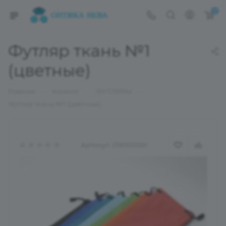
0
Футляр ткань №1
(цветные)
—
—
—
Главная
Каталог
ФУТЛЯРЫ
Футляр ткань №1 (цветные)
Артикул:
09000050