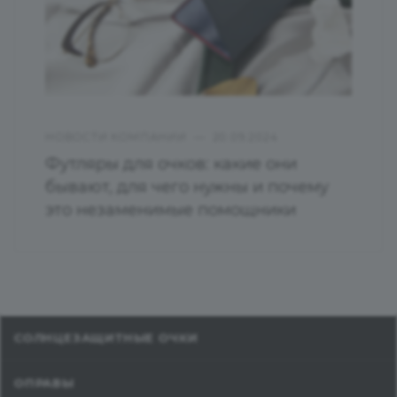
НОВОСТИ КОМПАНИИ
—
20.09.2024
Футляры для очков: какие они
бывают, для чего нужны и почему
это незаменимые помощники
СОЛНЦЕЗАЩИТНЫЕ ОЧКИ
ОПРАВЫ