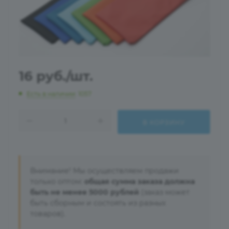
16
руб.
/шт.
Есть в наличии
: 1057
В КОРЗИНУ
Внимание! Мы осуществляем продажи
только оптом:
общая сумма заказа должна
быть не менее 5000 рублей
(заказ может
быть сборным и состоять из разных
товаров).