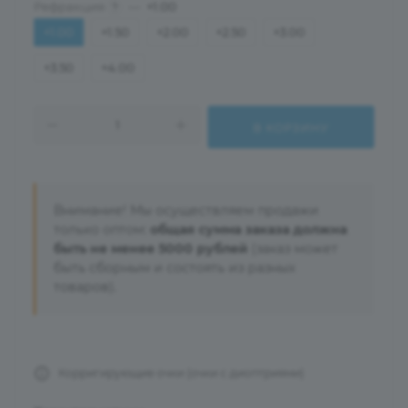
Рефракция
—
+1.00
?
+1.00
+1.50
+2.00
+2.50
+3.00
+3.50
+4.00
В КОРЗИНУ
Внимание! Мы осуществляем продажи
только оптом:
общая сумма заказа должна
быть не менее 5000 рублей
(заказ может
быть сборным и состоять из разных
товаров).
Корригирующие очки (очки с диоптриями)