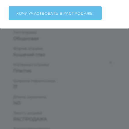
Коричневый
ХОЧУ УЧАСТВОВАТЬ В РАСПРОДАЖЕ!
?
Пол
Женские
Тип оправы
Ободковая
Форма оправы
Кошачий глаз
?
Материал оправы
Пластик
Ширина переносицы
17
Длина заушника
140
Текст с акцией
РАСПРОДАЖА
Характеристики