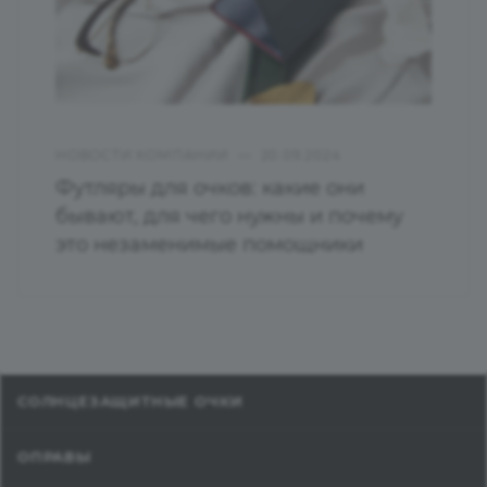
НОВОСТИ КОМПАНИИ
—
20.09.2024
Футляры для очков: какие они
бывают, для чего нужны и почему
это незаменимые помощники
СОЛНЦЕЗАЩИТНЫЕ ОЧКИ
ОПРАВЫ