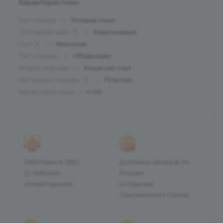
Характеристики
Тип товара
—
Готовые очки
Основной цвет
—
Коричневый
?
Пол
—
Женские
?
Тип оправы
—
Ободковая
Форма оправы
—
Кошачий глаз
Материал оправы
—
Пластик
?
Характеристики
—
+1.00
Работаем в ЭДО
Доставка заказов по
(с любыми
России
операторами)
и странам
Таможенного Союза