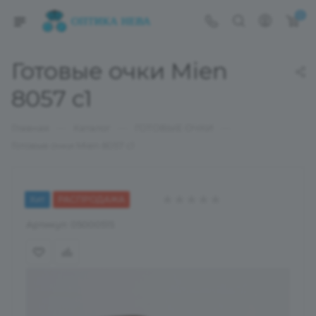
0
Готовые очки Mien
8057 c1
—
—
—
Главная
Каталог
ГОТОВЫЕ ОЧКИ
Готовые очки Mien 8057 c1
Хит
РАСПРОДАЖА
Артикул:
05000515