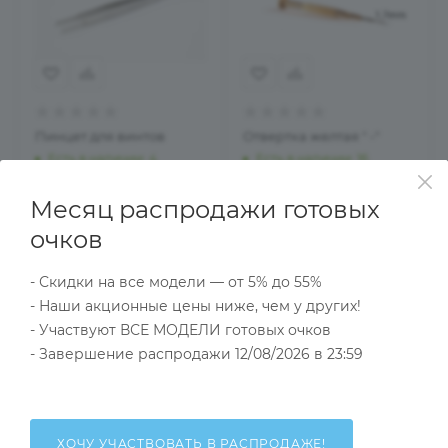
Пинцет для винтов
Отвертка желтая " -"
Есть в наличии
: 4
Есть в наличии
: 16
406
руб.
/шт.
258
руб.
/шт.
Месяц распродажи готовых
очков
В КОРЗИНУ
В КОРЗИНУ
- Скидки на все модели — от 5% до 55%
- Наши акционные цены ниже, чем у других!
- Участвуют ВСЕ МОДЕЛИ готовых очков
- Завершение распродажи 12/08/2026 в 23:59
СОЛНЦЕЗАЩИТНЫЕ ОЧКИ
ХОЧУ УЧАСТВОВАТЬ В РАСПРОДАЖЕ!