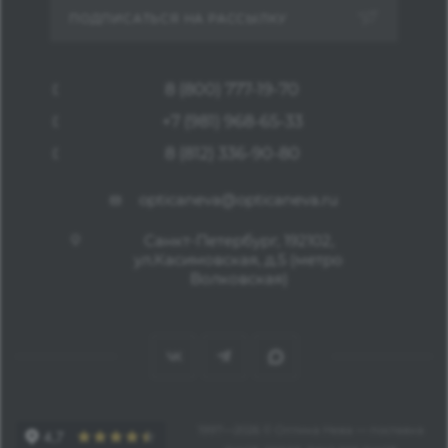
ПОДПИСАТЬСЯ НА РАССЫЛКУ
8 (800) 777-19-70
+7 (981) 968-65-33
8 (812) 336-90-80
opticaneva@opticaneva.ru
Санкт-Петербург, 192102,
ул.Касимовская, д.5 (метро
Волковская)
1997—2026 © Оптика Нева — поставка