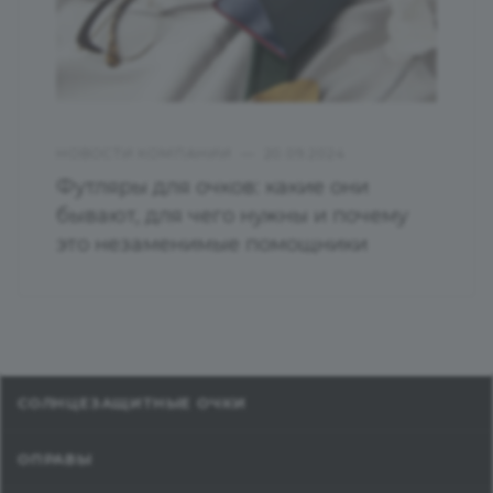
НОВОСТИ КОМПАНИИ
—
20.09.2024
Футляры для очков: какие они
бывают, для чего нужны и почему
это незаменимые помощники
СОЛНЦЕЗАЩИТНЫЕ ОЧКИ
ОПРАВЫ