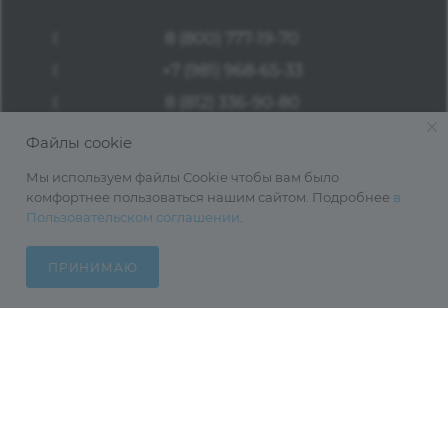
8 (800) 777-19-70
+7 (981) 968-65-33
8 (812) 336-90-80
Файлы cookie
opticaneva@opticaneva.ru
Мы используем файлы Cookie чтобы вам было
Санкт-Петербург, 192102,
комфортнее пользоваться нашим сайтом. Подробнее
в
ул.Касимовская, д.5 (метро
Пользовательском соглашении
.
Волковская)
ПРИНИМАЮ
1997—2026 © Оптика Нева — поставка
очков, оправ, линз для очков,
аксессуаров оптом из Китая