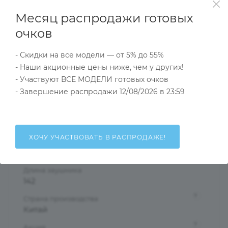
Женские
Месяц распродажи готовых
Тип оправы
очков
Ободковая
- Скидки на все модели — от 5% до 55%
Форма оправы
Бабочки/Стрекозы
- Наши акционные цены ниже, чем у других!
- Участвуют ВСЕ МОДЕЛИ готовых очков
?
Материал оправы
- Завершение распродажи 12/08/2026 в 23:59
Пластик
?
Проем ободка
54
ХОЧУ УЧАСТВОВАТЬ В РАСПРОДАЖЕ!
Ширина переносицы
18
Длина заушника
142
?
Страна производства
Китай
?
Акция