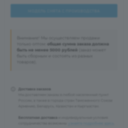
МОДЕЛЬ СНЯТА С ПРОИЗВОДСТВА
Внимание! Мы осуществляем продажи
только оптом:
общая сумма заказа должна
быть не менее 5000 рублей
(заказ может
быть сборным и состоять из разных
товаров).
Доставка заказов
Мы доставляем заказы в любой населенный пункт
России, а также в города стран Таможенного Союза:
Армению, Беларусь, Казахстан и Кыргызстан.
Бесплатная доставка
и индивидуальные условия
сотрудничества возможны:
узнайте подробнее здесь
.