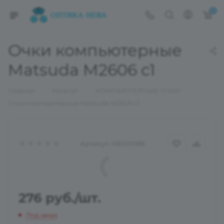
0
Очки компьютерные
Matsuda M2606 c1
—
—
—
Главная
Каталог
КОМПЬЮТЕРНЫЕ ОЧКИ
Очки компьютерные Matsuda M2606 c1
Артикул:
06000586
276
руб.
/шт.
Под заказ