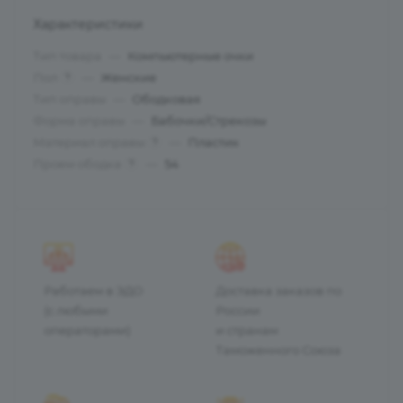
Характеристики
Тип товара
—
Компьютерные очки
Пол
—
Женские
?
Тип оправы
—
Ободковая
Форма оправы
—
Бабочки/Стрекозы
Материал оправы
—
Пластик
?
Проем ободка
—
54
?
Работаем в ЭДО
Доставка заказов по
(с любыми
России
операторами)
и странам
Таможенного Союза