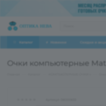
Каталог
Новинки
Скидки и акц
Очки компьютерные Mat
—
—
—
Главная
Каталог
КОМПЬЮТЕРНЫЕ ОЧКИ
Очк
Артикул:
06000633