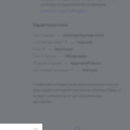
условия сотрудничества возможны:
узнайте подробнее здесь
.
Характеристики
Тип товара
—
Компьютерные очки
Основной цвет
—
Черный
?
Пол
—
Женские
?
Тип оправы
—
Ободковая
Форма оправы
—
Круглые/Панто
Материал оправы
—
Металл
?
Указанная оптовая цена действительна только
для нашего интернет-магазина «Оптика Нева» и
может отличаться от цен в розничных
магазинах.
е
7