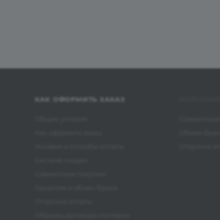
КАК ОФОРМИТЬ ЗАКАЗ
ИНФОРМА
Общие условия
Совместные
Как оформить заказ
Обмен бра
Условия и способы оплаты
Отсрочка о
Система скидок
Совместные покупки
Гарантия и обмен брака
Отсрочка оплаты
Образец договора поставки