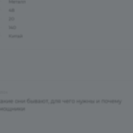
Металл
48
20
140
Китай
.2024
какие они бывают, для чего нужны и почему
омощники