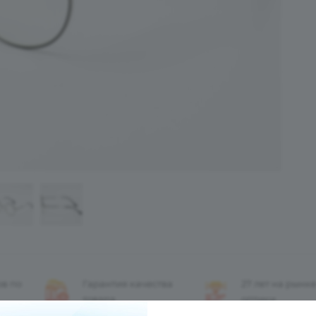
ов по
Гарантия качества
27 лет на рынк
товара
оптики
и быстрого обмена
(работаем с 199