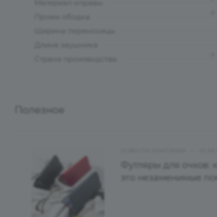
Материал оправы
?
Проем ободка
Ширина переносицы
Длина заушника
?
Страна производства
Полезное
НОВОСТИ КОМПАНИИ
—
20.09
Футляры для очков: 
это незаменимые п