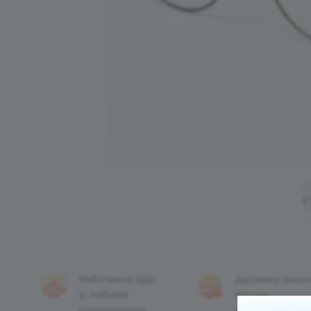
Работаем в ЭДО
Доставка заказ
(с любыми
России
операторами)
и странам