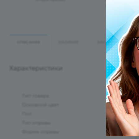
Таможенного С
ОПИСАНИЕ
НАЛИЧИЕ
КАК КУПИТЬ
Характеристики
Тип товара
?
Основной цвет
?
Пол
Тип оправы
Форма оправы
?