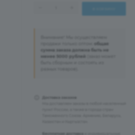
В КОРЗИНУ
Внимание! Мы осуществляем
продажи только оптом:
общая
сумма заказа должна быть не
менее 5000 рублей
(заказ может
быть сборным и состоять из
разных товаров).
Доставка заказов
Мы доставляем заказы в любой населенный
пункт России, а также в города стран
Таможенного Союза: Армению, Беларусь,
Казахстан и Кыргызстан.
Бесплатная доставка
и индивидуальные