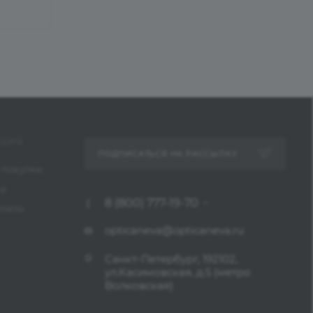
ЦИЯ
ПОДПИСАТЬСЯ НА РАССЫЛКУ
 покупки
ка
8 (800) 777-19-70
платы
opticaneva@opticaneva.ru
Санкт-Петербург, 192102,
ул.Касимовская, д.5 (метро
Волковская)