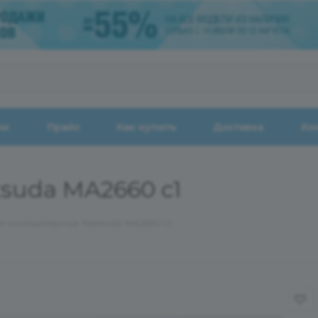
ии
Прайс
Как купить
Доставка
Ко
suda MA2660 c1
и компьютерные Matsuda MA2660 c1