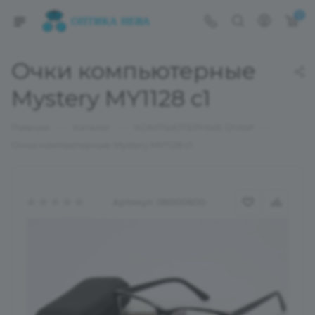
0
Очки компьютерные
Mystery MY1128 c1
—
—
—
Главная
Каталог
КОМПЬЮТЕРНЫЕ ОЧКИ
Очки компьютерные Mystery MY1128 c1
Артикул:
06000600