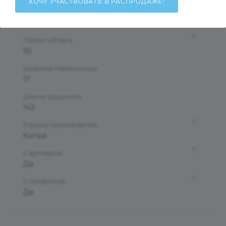
ХОЧУ УЧАСТВОВАТЬ В РАСПРОДАЖЕ!
?
Материал оправы
Пластик
?
Проем ободка
55
Ширина переносицы
17
Длина заушника
142
?
Страна производства
Китай
?
С футляром
Да
?
С салфеткой
Да