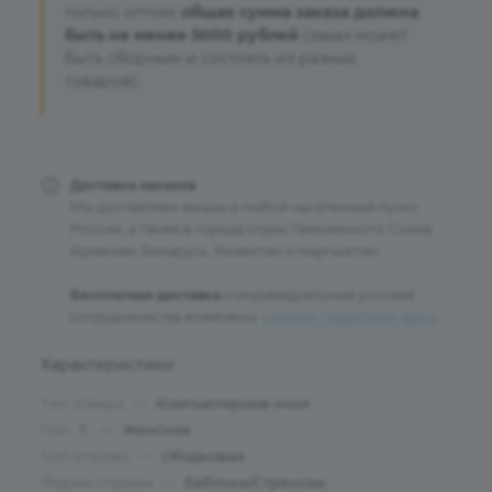
только оптом:
общая сумма заказа должна
быть не менее 5000 рублей
(заказ может
быть сборным и состоять из разных
товаров).
Доставка заказов
Мы доставляем заказы в любой населенный пункт
России, а также в города стран Таможенного Союза:
Армению, Беларусь, Казахстан и Кыргызстан.
Бесплатная доставка
и индивидуальные условия
сотрудничества возможны:
узнайте подробнее здесь
.
Характеристики
Тип товара
—
Компьютерные очки
Пол
—
Женские
?
Тип оправы
—
Ободковая
Форма оправы
—
Бабочки/Стрекозы