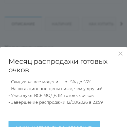
ОПИСАНИЕ
НАЛИЧИЕ
КАК КУПИТЬ
Характеристики
Месяц распродажи готовых
очков
Тип товара
Компьютерные очки
- Скидки на все модели — от 5% до 55%
?
Пол
- Наши акционные цены ниже, чем у других!
Женские
- Участвуют ВСЕ МОДЕЛИ готовых очков
Тип оправы
- Завершение распродажи 12/08/2026 в 23:59
Ободковая
Форма оправы
Бабочки/Стрекозы