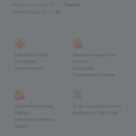
Материал оправы
—
Пластик
?
Проем ободка
—
55
?
Работаем в ЭДО
Доставка заказов по
(с любыми
России
операторами)
и странам
Таможенного Союза
Гарантия качества
27 лет на рынке оптики
товара
(работаем с 1997 года)
и быстрого обмена
брака