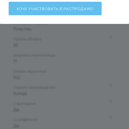
Форма оправы
ХОЧУ УЧАСТВОВАТЬ В РАСПРОДАЖЕ!
Бабочки/Стрекозы
?
Материал оправы
Пластик
?
Проем ободка
55
Ширина переносицы
17
Длина заушника
142
?
Страна производства
Китай
?
С футляром
Да
?
С салфеткой
Да