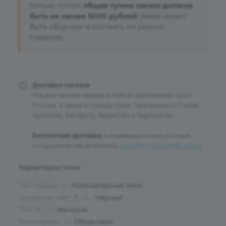
только оптом:
общая сумма заказа должна
быть не менее 5000 рублей
(заказ может
быть сборным и состоять из разных
товаров).
Доставка заказов
Мы доставляем заказы в любой населенный пункт
России, а также в города стран Таможенного Союза:
Армению, Беларусь, Казахстан и Кыргызстан.
Бесплатная доставка
и индивидуальные условия
сотрудничества возможны:
узнайте подробнее здесь
.
Характеристики
Тип товара
—
Компьютерные очки
Основной цвет
—
Черный
?
Пол
—
Женские
?
Тип оправы
—
Ободковая