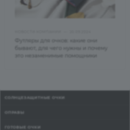
НОВОСТИ КОМПАНИИ
—
20.09.2024
Футляры для очков: какие они
бывают, для чего нужны и почему
это незаменимые помощники
СОЛНЦЕЗАЩИТНЫЕ ОЧКИ
ОПРАВЫ
ГОТОВЫЕ ОЧКИ