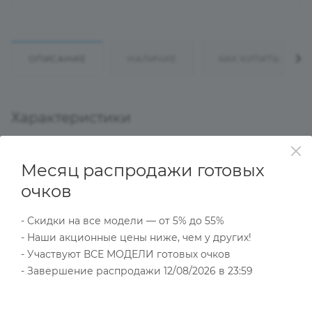
ОПИСАНИЕ
НАЛИЧИЕ
КАК КУПИТЬ
Характеристики
Месяц распродажи готовых
Тип товара
Компьютерные очки
очков
?
Основной цвет
- Скидки на все модели — от 5% до 55%
Черный
- Наши акционные цены ниже, чем у других!
?
Пол
- Участвуют ВСЕ МОДЕЛИ готовых очков
Женские
- Завершение распродажи 12/08/2026 в 23:59
Тип оправы
Ободковая