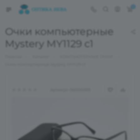
0
Очки компьютерные
Mystery MY1129 c1
—
—
—
Главная
Каталог
КОМПЬЮТЕРНЫЕ ОЧКИ
Очки компьютерные Mystery MY1129 c1
Артикул:
06000599