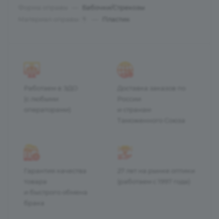
Форма оправы
—
Бабочки/Стрекозы
Материал оправы
—
Пластик
?
Работаем в ЭДО
Доставка заказов по
(с любыми
России
операторами)
и странам
Таможенного Союза
Гарантия качества
27 лет на рынке оптики
товара
(работаем с 1997 года)
и быстрого обмена
брака