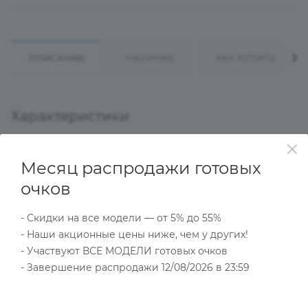
ОПИСАНИЕ
НАЛИЧИЕ
КАК КУПИТЬ
Характеристики
Месяц распродажи готовых
Тип товара
Компьютерные очки
очков
?
Основной цвет
- Скидки на все модели — от 5% до 55%
Черный
- Наши акционные цены ниже, чем у других!
?
Пол
- Участвуют ВСЕ МОДЕЛИ готовых очков
Женские
- Завершение распродажи 12/08/2026 в 23:59
Тип оправы
Ободковая