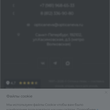
+7 (981) 968-65-33
8 (812) 336-90-80
opticaneva@opticaneva.ru
Санкт-Петербург, 192102,
ул.Касимовская, д.5 (метро
Волковская)
1997—2026 © Оптика Нева — поставка
очков, оправ, линз для очков,
аксессуаров оптом из Китая
Файлы cookie
Мы используем файлы Cookie чтобы вам было
комфортнее пользоваться нашим сайтом. Подробнее
в