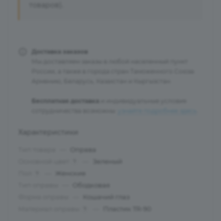
товаров).
Доставка заказов
Мы доставляем заказы в любой населенный пункт
России, а также в города стран Таможенного Союза:
Армению, Беларусь, Казахстан и Кыргызстан.
Бесплатная доставка
и индивидуальные условия
сотрудничества возможны:
узнайте подробнее здесь
.
Характеристики
Тип товара
—
Оправа
Основной цвет
—
Зеленый
?
Пол
—
Женские
?
Тип оправы
—
Ободковая
Форма оправы
—
Кошачий глаз
Материал оправы
—
Пластик TR-90
?