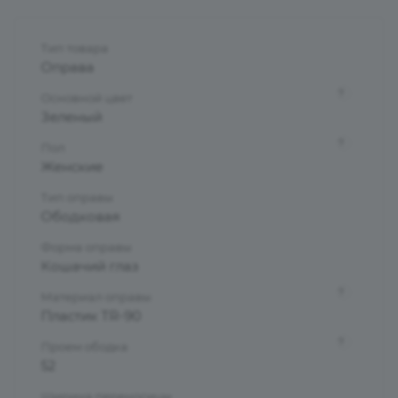
Тип товара
Оправа
?
Основной цвет
Зеленый
?
Пол
Женские
Тип оправы
Ободковая
Форма оправы
Кошачий глаз
?
Материал оправы
Пластик TR-90
?
Проем ободка
52
Ширина переносицы