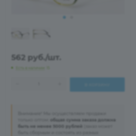
562
руб.
/шт.
Есть в наличии
: 15
В КОРЗИНУ
Внимание! Мы осуществляем продажи
только оптом:
общая сумма заказа должна
быть не менее 5000 рублей
(заказ может
быть сборным и состоять из разных