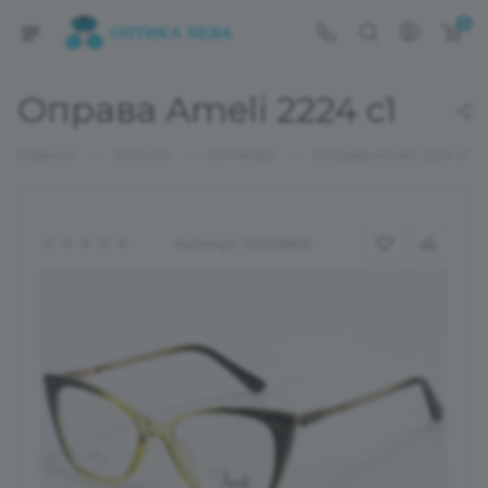
0
Оправа Ameli 2224 c1
—
—
—
Главная
Каталог
ОПРАВЫ
Оправа Ameli 2224 c1
Артикул:
02022665