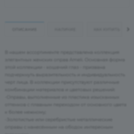
ОПИСАНИЕ
НАЛИЧИЕ
КАК КУПИТЬ
В нашем ассортименте представлена коллекция
элегантных женских оправ Ameli. Основная форма
этой коллекции - кошачий глаз - призвана
подчеркнуть выразительность и индивидуальность
черт лица. В коллекции присутствуют различные
комбинации материалов и цветовых решений:
-Оправы, выполненные из пластика изысканных
оттенков с плавным переходом от основного цвета
к более нежному;
-Золотистые или серебристые металлические
оправы с нанесённым на ободок интересным