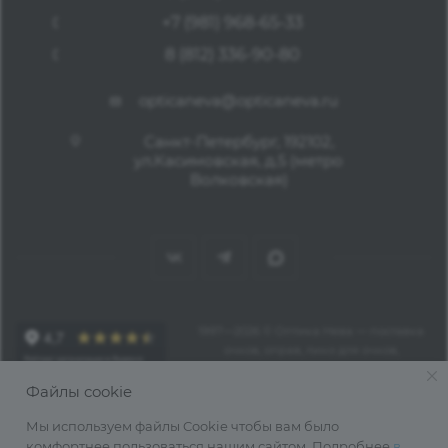
+7 (981) 968-65-33
8 (812) 336-90-80
opticaneva@opticaneva.ru
Санкт-Петербург, 192102,
ул.Касимовская, д.5 (метро
Волковская)
1997—2026 © Оптика Нева — поставка
очков, оправ, линз для очков,
аксессуаров оптом из Китая
Файлы cookie
Мы используем файлы Cookie чтобы вам было
комфортнее пользоваться нашим сайтом. Подробнее
в