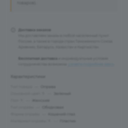
товаров).
Доставка заказов
Мы доставляем заказы в любой населенный пункт
России, а также в города стран Таможенного Союза:
Армению, Беларусь, Казахстан и Кыргызстан.
Бесплатная доставка
и индивидуальные условия
сотрудничества возможны:
узнайте подробнее здесь
.
Характеристики
Тип товара
—
Оправа
Основной цвет
—
Зеленый
?
Пол
—
Женские
?
Тип оправы
—
Ободковая
Форма оправы
—
Кошачий глаз
Материал оправы
—
Пластик
?