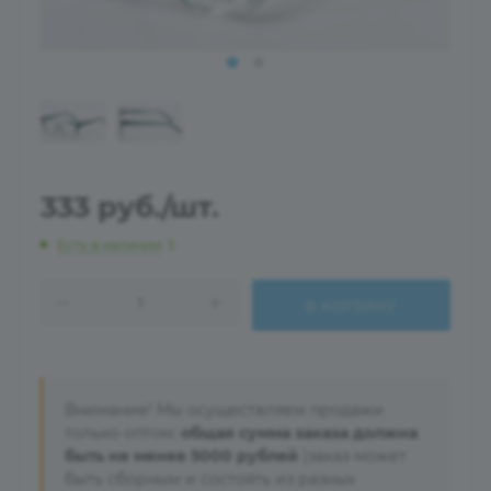
333
руб.
/шт.
Есть в наличии
: 5
В КОРЗИНУ
Внимание! Мы осуществляем продажи
только оптом:
общая сумма заказа должна
быть не менее 5000 рублей
(заказ может
быть сборным и состоять из разных