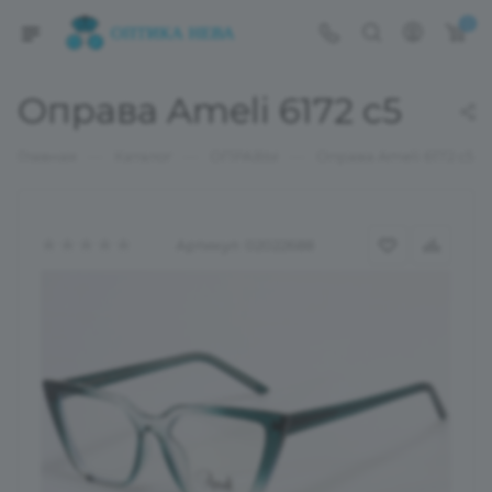
0
Оправа Ameli 6172 c5
—
—
—
Главная
Каталог
ОПРАВЫ
Оправа Ameli 6172 c5
Артикул:
02022688