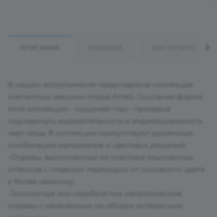
ОПИСАНИЕ
НАЛИЧИЕ
КАК КУПИТЬ
В нашем ассортименте представлена коллекция
элегантных женских оправ Ameli. Основная форма
этой коллекции - кошачий глаз - призвана
подчеркнуть выразительность и индивидуальность
черт лица. В коллекции присутствуют различные
комбинации материалов и цветовых решений:
-Оправы, выполненные из пластика изысканных
оттенков с плавным переходом от основного цвета
к более нежному;
-Золотистые или серебристые металлические
оправы с нанесённым на ободок интересным