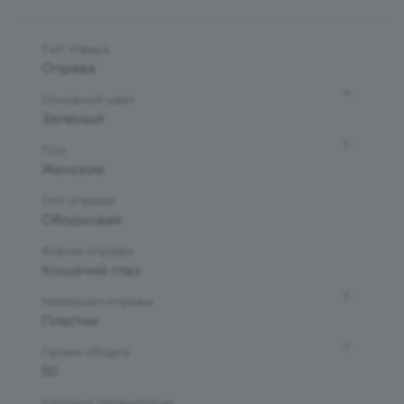
Тип товара
Оправа
?
Основной цвет
Зеленый
?
Пол
Женские
Тип оправы
Ободковая
Форма оправы
Кошачий глаз
?
Материал оправы
Пластик
?
Проем ободка
50
Ширина переносицы