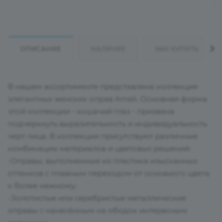
ОПИСАНИЕ
НАЛИЧИЕ
КАК КУПИТЬ
В нашем ассортименте представлена коллекция
элегантных женских оправ Ameli. Основная форма
этой коллекции - кошачий глаз - призвана
подчеркнуть выразительность и индивидуальность
черт лица. В коллекции присутствуют различные
комбинации материалов и цветовых решений:
-Оправы, выполненные из пластика изысканных
оттенков с плавным переходом от основного цвета
к более нежному;
-Золотистые или серебристые металлические
оправы с нанесённым на ободок интересным