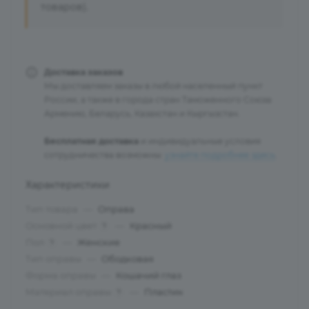
товаров).
Доставка заказов
Мы доставляем заказы в любой населенный пункт
России, а также в города стран Таможенного Союза:
Армению, Беларусь, Казахстан и Кыргызстан.
Бесплатная доставка
и индивидуальные условия
сотрудничества возможны:
узнайте подробнее здесь
.
Характеристики
Тип товара
—
Оправа
Основной цвет
—
Красный
?
Пол
—
Женские
?
Тип оправы
—
Ободковая
Форма оправы
—
Кошачий глаз
Материал оправы
—
Пластик
?