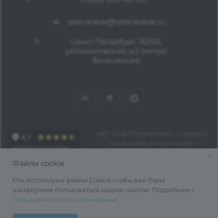
opticaneva@opticaneva.ru
Санкт-Петербург, 192102,
ул.Касимовская, д.5 (метро
Волковская)
1997—2026 © Оптика Нева — поставка
очков, оправ, линз для очков,
аксессуаров оптом из Китая
Файлы cookie
Мы используем файлы Cookie чтобы вам было
комфортнее пользоваться нашим сайтом. Подробнее
в
Пользовательском соглашении
.