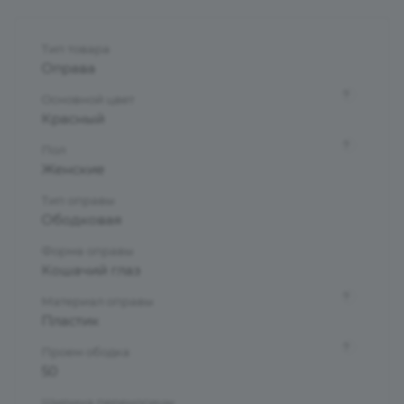
Тип товара
Оправа
?
Основной цвет
Красный
?
Пол
Женские
Тип оправы
Ободковая
Форма оправы
Кошачий глаз
?
Материал оправы
Пластик
?
Проем ободка
50
Ширина переносицы