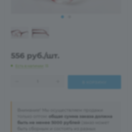
556
руб.
/шт.
Есть в наличии
: 13
В КОРЗИНУ
Внимание! Мы осуществляем продажи
только оптом:
общая сумма заказа должна
быть не менее 5000 рублей
(заказ может
быть сборным и состоять из разных