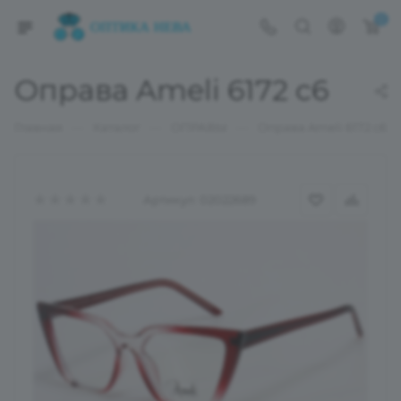
0
Оправа Ameli 6172 c6
—
—
—
Главная
Каталог
ОПРАВЫ
Оправа Ameli 6172 c6
Артикул:
02022689