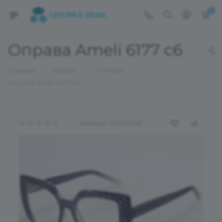
0
Оправа Ameli 6177 c6
—
—
—
Главная
Каталог
ОПРАВЫ
Оправа Ameli 6177 c6
Артикул:
02022698