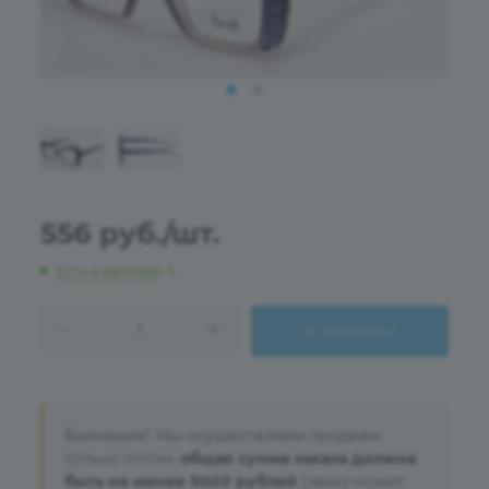
556
руб.
/шт.
Есть в наличии
: 5
В КОРЗИНУ
Внимание! Мы осуществляем продажи
только оптом:
общая сумма заказа должна
быть не менее 5000 рублей
(заказ может