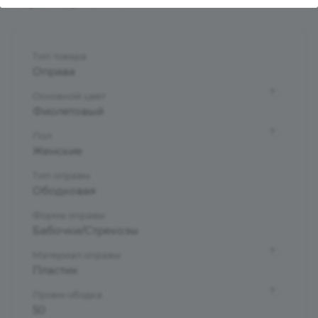
Характеристики
Тип товара
Оправа
?
Основной цвет
Фиолетовый
?
Пол
Женские
Тип оправы
Ободковая
Форма оправы
Бабочки/Стрекозы
?
Материал оправы
Пластик
?
Проем ободка
50