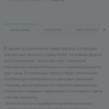
Материал оправы
—
Пластик
?
ОПИСАНИЕ
НАЛИЧИЕ
КАК КУПИТЬ
В нашем ассортименте представлена коллекция
элегантных женских оправ Ameli. Основная форма
этой коллекции - кошачий глаз - призвана
подчеркнуть выразительность и индивидуальность
черт лица. В коллекции присутствуют различные
комбинации материалов и цветовых решений:
-Оправы, выполненные из пластика изысканных
оттенков с плавным переходом от основного цвета
к более нежному;
-Золотистые или серебристые металлические