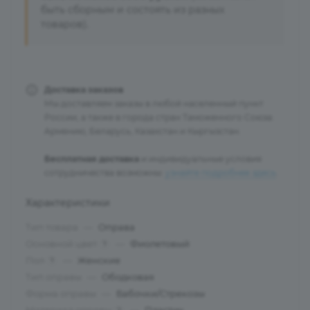
быть сборным и состоять из разных
товаров).
Доставка заказов
Мы доставляем заказы в любой населенный пункт
России, а также в города стран Таможенного Союза:
Армению, Беларусь, Казахстан и Кыргызстан.
Бесплатная доставка
и индивидуальные условия
сотрудничества возможны:
узнайте подробнее здесь
.
Характеристики
Тип товара
—
Оправа
Основной цвет
—
Фиолетовый
?
Пол
—
Женские
?
Тип оправы
—
Ободковая
Форма оправы
—
Бабочки/Стрекозы