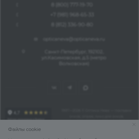
8 (800) 777-19-70
+7 (981) 968-65-33
8 (812) 336-90-80
opticaneva@opticaneva.ru
Санкт-Петербург, 192102,
ул.Касимовская, д.5 (метро
Волковская)
1997—2026 © Оптика Нева — поставка
очков, оправ, линз для очков,
аксессуаров оптом из Китая
Файлы cookie