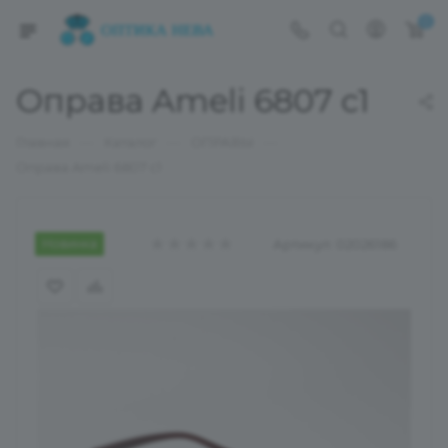
0
Оправа Ameli 6807 c1
—
—
—
Главная
Каталог
ОПРАВЫ
Оправа Ameli 6807 c1
Новинка
Артикул:
02026186