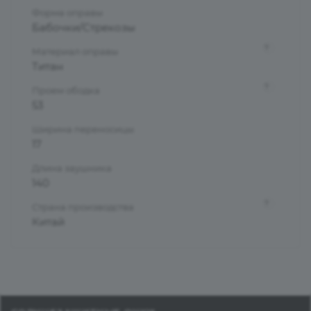
Форма оправы
Бабочки/Стрекозы
?
Материал оправы
Титан
?
Проем ободка
53
Ширина переносицы
17
Длина заушника
140
?
Страна производства
Китай