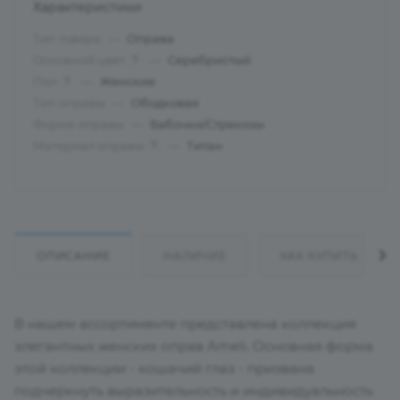
Характеристики
Тип товара
—
Оправа
Основной цвет
—
Серебристый
?
Пол
—
Женские
?
Тип оправы
—
Ободковая
Форма оправы
—
Бабочки/Стрекозы
Материал оправы
—
Титан
?
ОПИСАНИЕ
НАЛИЧИЕ
КАК КУПИТЬ
В нашем ассортименте представлена коллекция
элегантных женских оправ Ameli. Основная форма
этой коллекции - кошачий глаз - призвана
подчеркнуть выразительность и индивидуальность