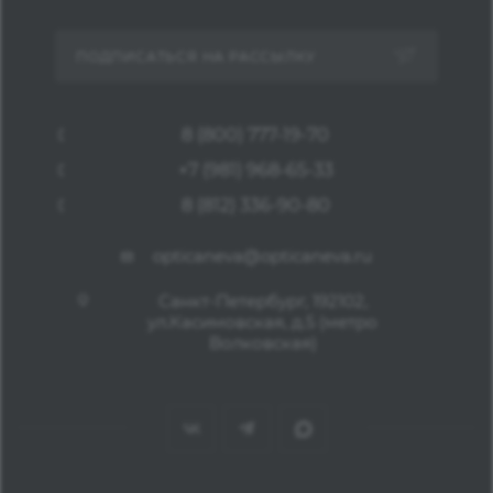
ПОДПИСАТЬСЯ НА РАССЫЛКУ
8 (800) 777-19-70
+7 (981) 968-65-33
8 (812) 336-90-80
opticaneva@opticaneva.ru
Санкт-Петербург, 192102,
ул.Касимовская, д.5 (метро
Волковская)