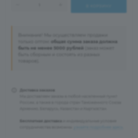
В КОРЗИНУ
Внимание! Мы осуществляем продажи
только оптом:
общая сумма заказа должна
быть не менее 5000 рублей
(заказ может
быть сборным и состоять из разных
товаров).
Доставка заказов
Мы доставляем заказы в любой населенный пункт
России, а также в города стран Таможенного Союза:
Армению, Беларусь, Казахстан и Кыргызстан.
Бесплатная доставка
и индивидуальные условия
сотрудничества возможны:
узнайте подробнее здесь
.