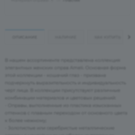
Материал оправы
—
Пластик
?
ОПИСАНИЕ
НАЛИЧИЕ
КАК КУПИТЬ
В нашем ассортименте представлена коллекция
элегантных женских оправ Ameli. Основная форма
этой коллекции - кошачий глаз - призвана
подчеркнуть выразительность и индивидуальность
черт лица. В коллекции присутствуют различные
комбинации материалов и цветовых решений:
- Оправы, выполненные из пластика изысканных
оттенков с плавным переходом от основного цвета
к более нежному;
- Золотистые или серебристые металлические