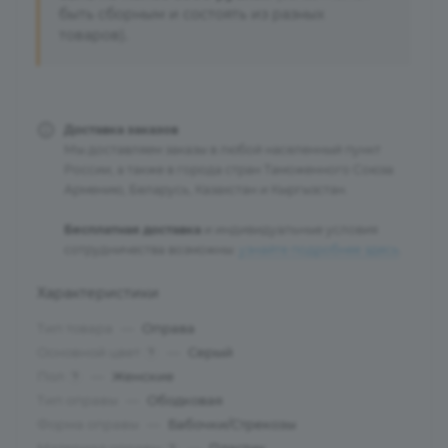
быть сборным и состоять из разных
товаров).
Доставка заказов
Мы доставляем заказы в любой населенный пункт
России, а также в города стран Таможенного Союза:
Армению, Беларусь, Казахстан и Кыргызстан.
Бесплатная доставка
и индивидуальные условия
сотрудничества возможны:
узнайте подробнее здесь
.
Характеристики
Тип товара
—
Оправа
Основной цвет
—
Серый
?
Пол
—
Женские
?
Тип оправы
—
Ободковая
Форма оправы
—
Бабочки/Стрекозы