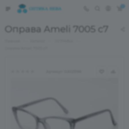
0
Оправа Ameli 7005 с7
—
—
—
Главная
Каталог
ОПРАВЫ
Оправа Ameli 7005 с7
Артикул:
02025166