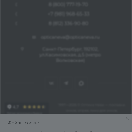
8 (800) 777-19-70
+7 (981) 968-65-33
8 (812) 336-90-80
opticaneva@opticaneva.ru
Санкт-Петербург, 192102,
ул.Касимовская, д.5 (метро
Волковская)
1997—2026 © Оптика Нева — поставка
очков, оправ, линз для очков,
аксессуаров оптом из Китая
Файлы cookie