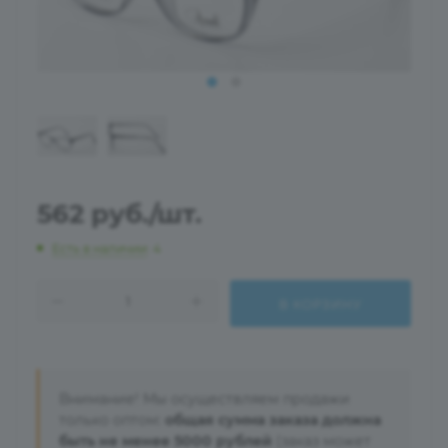
562
руб.
/шт.
Есть в наличии
: 4
В КОРЗИНУ
Внимание! Мы осуществляем продажи
только оптом:
общая сумма заказа должна
быть не менее 5000 рублей
(заказ может