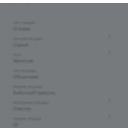
Характеристики
Тип товара
Оправа
?
Основной цвет
Серый
?
Пол
Женские
Тип оправы
Ободковая
Форма оправы
Бабочки/Стрекозы
?
Материал оправы
Пластик
?
Проем ободка
53