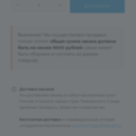
В КОРЗИНУ
Внимание! Мы осуществляем продажи
только оптом:
общая сумма заказа должна
быть не менее 5000 рублей
(заказ может
быть сборным и состоять из разных
товаров).
Доставка заказов
Мы доставляем заказы в любой населенный пункт
России, а также в города стран Таможенного Союза:
Армению, Беларусь, Казахстан и Кыргызстан.
Бесплатная доставка
и индивидуальные условия
сотрудничества возможны:
узнайте подробнее здесь
.