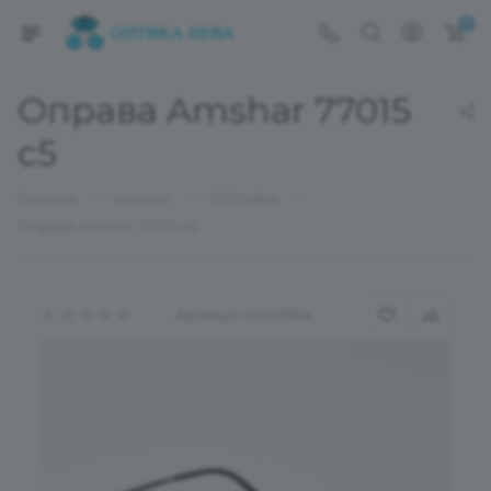
0
Оправа Amshar 77015
с5
—
—
—
Главная
Каталог
ОПРАВЫ
Оправа Amshar 77015 с5
Артикул:
02025934