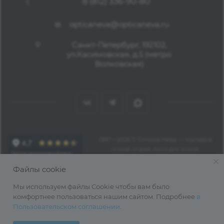
8 (812) 336-90-80
opticaneva@opticaneva.ru
Санкт-Петербург, 192102,
ул.Касимовская, д.5 (метро
Волковская)
1997—2026 © Оптика Нева — поставка
очков, оправ, линз для очков,
аксессуаров оптом из Китая
Файлы cookie
Мы используем файлы Cookie чтобы вам было
комфортнее пользоваться нашим сайтом. Подробнее
в
Пользовательском соглашении
.