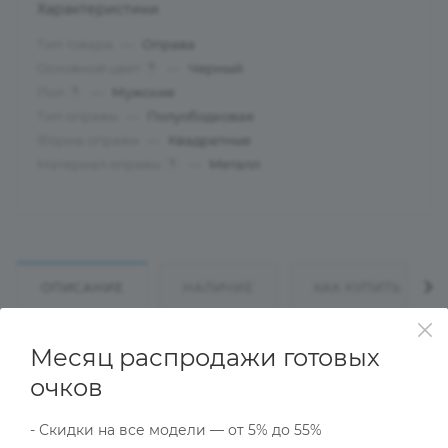
Характеристики
Тип товара
—
Оправа
Основной цвет
—
Черный
?
Пол
—
Мужские
?
Тип оправы
—
Полуободковая
Форма оправы
—
Квадратные
Материал оправы
—
Металл
?
ОПИСАНИЕ
НАЛИЧИЕ
КАК КУПИТЬ
Месяц распродажи готовых
Характеристики
очков
- Скидки на все модели — от 5% до 55%