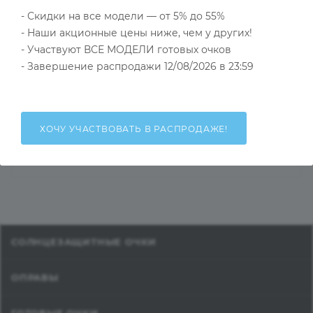
- Скидки на все модели — от 5% до 55%
- Наши акционные цены ниже, чем у других!
- Участвуют ВСЕ МОДЕЛИ готовых очков
НАЛИЧИЕ
КАК КУПИТЬ
ОПЛАТА
Д
- Завершение распродажи 12/08/2026 в 23:59
ХОЧУ УЧАСТВОВАТЬ В РАСПРОДАЖЕ!
Общий остаток на складах
Под заказ
СОЛНЦЕЗАЩИТНЫЕ ОЧКИ
ОПРАВЫ