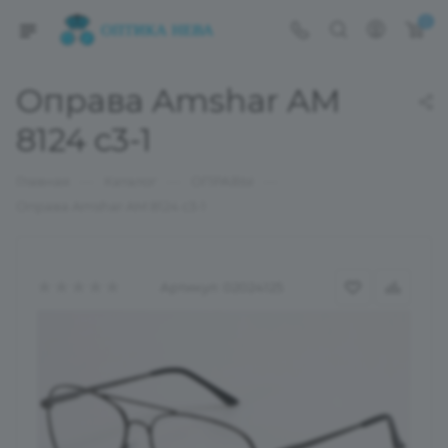
0
Оправа Amshar AM
8124 c3-1
—
—
—
Главная
Каталог
ОПРАВЫ
Оправа Amshar AM 8124 c3-1
Артикул:
02024125