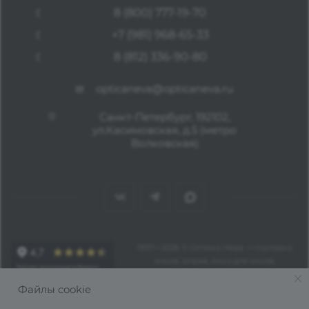
8 (800) 777-19-70
+7 (981) 968-65-33
8 (812) 336-90-80
opticaneva@opticaneva.ru
Санкт-Петербург, 192102,
ул.Касимовская, д.5 (метро
Волковская)
1997—2026 © Оптика Нева — поставка
очков, оправ, линз для очков,
аксессуаров оптом из Китая
Файлы cookie