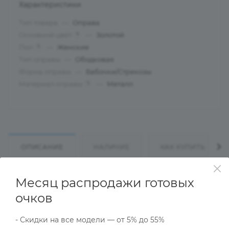
Характеристики
Тип товара
—
Оправа
Основной цвет
—
Золотой
?
Пол
—
Женские
?
Тип оправы
—
Ободковая
Форма оправы
—
Бабочки/Стрекозы
Материал оправы
—
Металл
?
ОПИСАНИЕ
НАЛИЧИЕ
КАК КУПИТЬ
Месяц распродажи готовых
Характеристики
очков
- Скидки на все модели — от 5% до 55%