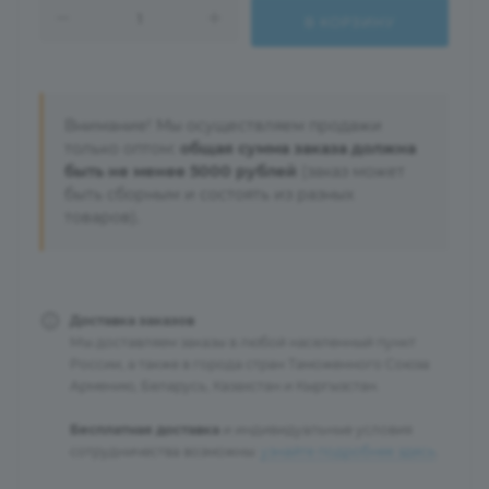
В КОРЗИНУ
Внимание! Мы осуществляем продажи
только оптом:
общая сумма заказа должна
быть не менее 5000 рублей
(заказ может
быть сборным и состоять из разных
товаров).
Доставка заказов
Мы доставляем заказы в любой населенный пункт
России, а также в города стран Таможенного Союза:
Армению, Беларусь, Казахстан и Кыргызстан.
Бесплатная доставка
и индивидуальные условия
сотрудничества возможны:
узнайте подробнее здесь
.