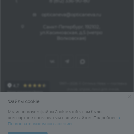
8 (812) 336-90-80
opticaneva@opticaneva.ru
Санкт-Петербург, 192102,
ул.Касимовская, д.5 (метро
Волковская)
1997—2026 © Оптика Нева — поставка
очков, оправ, линз для очков,
аксессуаров оптом из Китая
Файлы cookie
Мы используем файлы Cookie чтобы вам было
комфортнее пользоваться нашим сайтом. Подробнее
в
Пользовательском соглашении
.