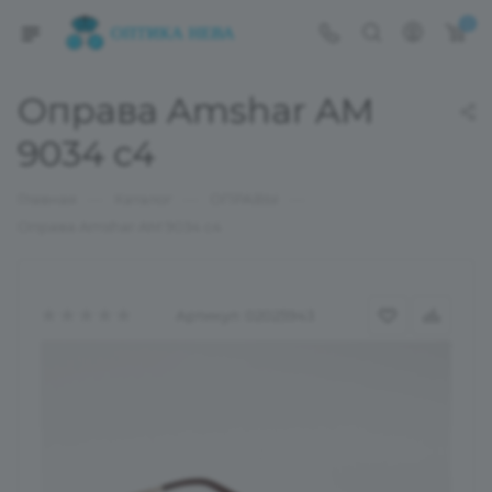
0
Оправа Amshar AM
9034 с4
—
—
—
Главная
Каталог
ОПРАВЫ
Оправа Amshar AM 9034 с4
Артикул:
02025943