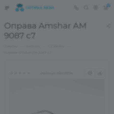
0
Оправа Amshar AM
9087 с7
—
—
—
Главная
Каталог
ОПРАВЫ
Оправа Amshar AM 9087 с7
Артикул:
02025954