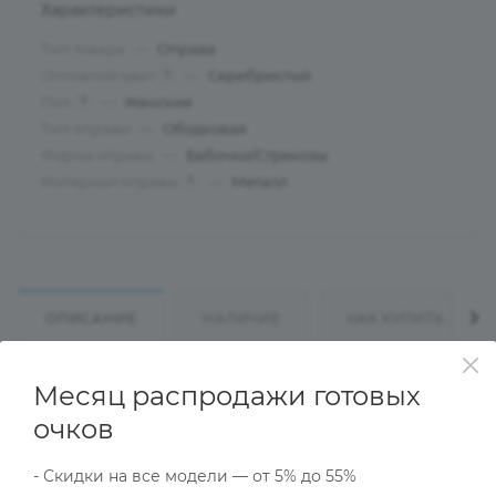
Характеристики
Тип товара
—
Оправа
Основной цвет
—
Серебристый
?
Пол
—
Женские
?
Тип оправы
—
Ободковая
Форма оправы
—
Бабочки/Стрекозы
Материал оправы
—
Металл
?
ОПИСАНИЕ
НАЛИЧИЕ
КАК КУПИТЬ
Месяц распродажи готовых
Характеристики
очков
- Скидки на все модели — от 5% до 55%