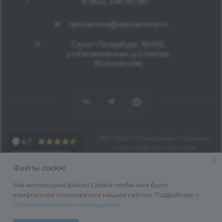
8 (812) 336-90-80
opticaneva@opticaneva.ru
Санкт-Петербург, 192102,
ул.Касимовская, д.5 (метро
Волковская)
1997—2026 © Оптика Нева — поставка
очков, оправ, линз для очков,
аксессуаров оптом из Китая
Файлы cookie
Мы используем файлы Cookie чтобы вам было
комфортнее пользоваться нашим сайтом. Подробнее
в
Пользовательском соглашении
.