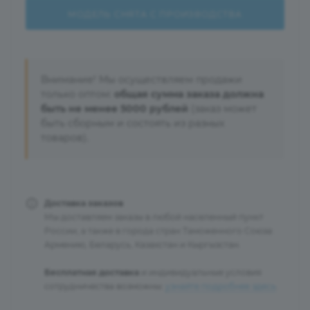
МОДЕЛЬ СНЯТА С ПРОИЗВОДСТВА
Внимание! Мы осуществляем продажи
только оптом:
общая сумма заказа должна
быть не менее 5000 рублей
(заказ может
быть сборным и состоять из разных
товаров).
Доставка заказов
Мы доставляем заказы в любой населенный пункт
России, а также в города стран Таможенного Союза:
Армению, Беларусь, Казахстан и Кыргызстан.
Бесплатная доставка
и индивидуальные условия
сотрудничества возможны:
узнайте подробнее здесь
.