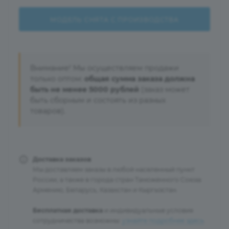
МОДЕЛЬ СНЯТА С ПРОИЗВОДСТВА
Внимание! Мы осуществляем продажи
только оптом:
общая сумма заказа должна
быть не менее 5000 рублей
(заказ может
быть сборным и состоять из разных
товаров).
Доставка заказов
Мы доставляем заказы в любой населенный пункт
России, а также в города стран Таможенного Союза:
Армению, Беларусь, Казахстан и Кыргызстан.
Бесплатная доставка
и индивидуальные условия
сотрудничества возможны:
узнайте подробнее здесь
.