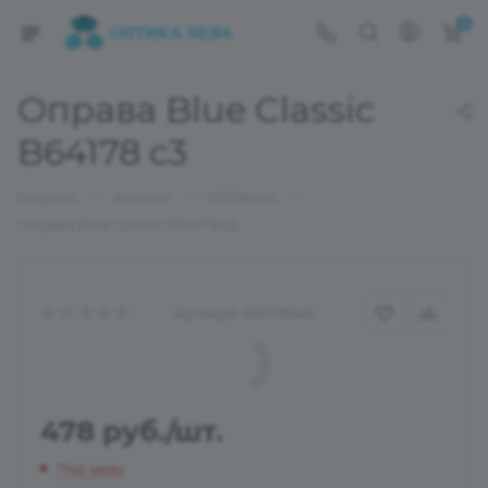
0
Оправа Blue Classic
B64178 c3
—
—
—
Главная
Каталог
ОПРАВЫ
Оправа Blue Classic B64178 c3
Артикул:
02019046
478
руб.
/шт.
Под заказ