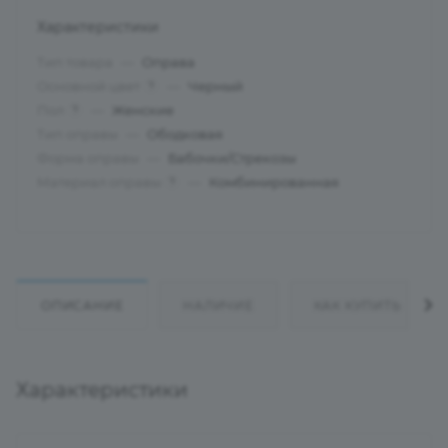
Характеристики
Тип товара
—
Оправа
Основной цвет
—
Черный
?
Пол
—
Женские
?
Тип оправы
—
Ободковая
Форма оправы
—
Бабочки/Стрекозы
Материал оправы
—
Комбинированная
?
ОПИСАНИЕ
НАЛИЧИЕ
КАК КУПИТЬ
Характеристики