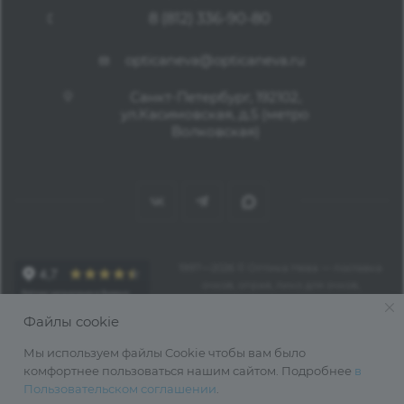
8 (812) 336-90-80
opticaneva@opticaneva.ru
Санкт-Петербург, 192102,
ул.Касимовская, д.5 (метро
Волковская)
1997—2026 © Оптика Нева — поставка
очков, оправ, линз для очков,
аксессуаров оптом из Китая
Файлы cookie
Мы используем файлы Cookie чтобы вам было
комфортнее пользоваться нашим сайтом. Подробнее
в
Пользовательском соглашении
.