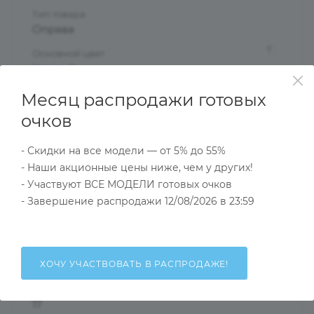
Тип товара
Оправа
?
Основной цвет
Черный
?
Пол
Месяц распродажи готовых
Женские
очков
Тип оправы
Ободковая
- Скидки на все модели — от 5% до 55%
- Наши акционные цены ниже, чем у других!
Форма оправы
- Участвуют ВСЕ МОДЕЛИ готовых очков
Бабочки/Стрекозы
- Завершение распродажи 12/08/2026 в 23:59
?
Материал оправы
Комбинированная
?
Проем ободка
51
ХОЧУ УЧАСТВОВАТЬ В РАСПРОДАЖЕ!
Ширина переносицы
17