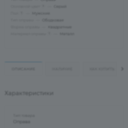
Основной цвет
—
Серый
?
Пол
—
Мужские
?
Тип оправы
—
Ободковая
Форма оправы
—
Квадратные
Материал оправы
—
Металл
?
ОПИСАНИЕ
НАЛИЧИЕ
КАК КУПИТЬ
Характеристики
Тип товара
Оправа