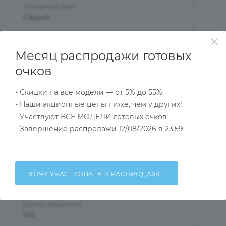
?
Основной цвет
Серый
?
Пол
Мужские
Месяц распродажи готовых
Тип оправы
очков
Ободковая
Форма оправы
- Скидки на все модели — от 5% до 55%
Квадратные
- Наши акционные цены ниже, чем у других!
- Участвуют ВСЕ МОДЕЛИ готовых очков
?
Материал оправы
- Завершение распродажи 12/08/2026 в 23:59
Металл
?
Проем ободка
56
ХОЧУ УЧАСТВОВАТЬ В РАСПРОДАЖЕ!
Ширина переносицы
18
Длина заушника
145