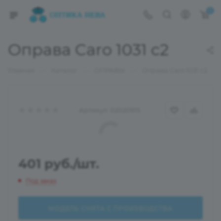
0
Оправа Caro 1031 c2
—
—
—
Главная
Каталог
ОПРАВЫ
Оправа Caro 1031 c2
Артикул:
02020915
401
руб.
/шт.
Под заказ
МОДЕЛЬ СНЯТА С ПРОИЗВОДСТВА