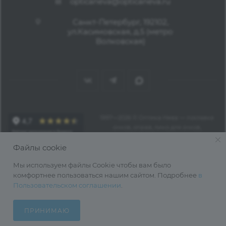
opticaneva@opticaneva.ru
Санкт-Петербург, 192102,
ул.Касимовская, д.5 (метро
Волковская)
1997—2026 © Оптика Нева — поставка
очков, оправ, линз для очков,
аксессуаров оптом из Китая
Файлы cookie
Мы используем файлы Cookie чтобы вам было
комфортнее пользоваться нашим сайтом. Подробнее
в
Пользовательском соглашении
.
ПРИНИМАЮ