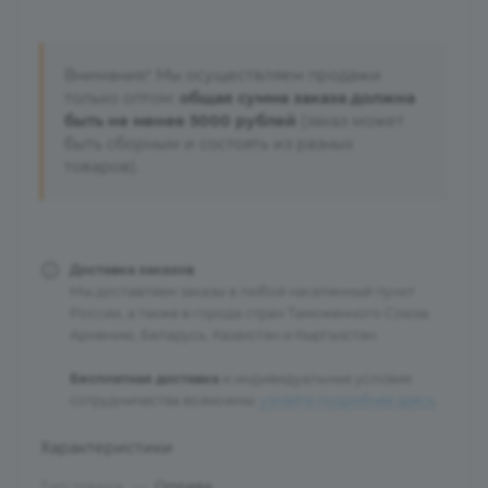
Внимание! Мы осуществляем продажи
только оптом:
общая сумма заказа должна
быть не менее 5000 рублей
(заказ может
быть сборным и состоять из разных
товаров).
Доставка заказов
Мы доставляем заказы в любой населенный пункт
России, а также в города стран Таможенного Союза:
Армению, Беларусь, Казахстан и Кыргызстан.
Бесплатная доставка
и индивидуальные условия
сотрудничества возможны:
узнайте подробнее здесь
.
Характеристики
Тип товара
—
Оправа