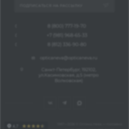
ПОДПИСАТЬСЯ НА РАССЫЛКУ
8 (800) 777-19-70
+7 (981) 968-65-33
8 (812) 336-90-80
opticaneva@opticaneva.ru
Санкт-Петербург, 192102,
ул.Касимовская, д.5 (метро
Волковская)
1997—2026 © Оптика Нева — поставка