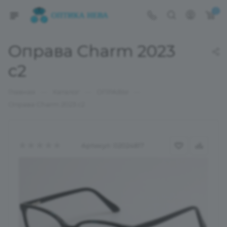
0
Оправа Charm 2023
с2
—
—
—
Главная
Каталог
ОПРАВЫ
Оправа Charm 2023 с2
Артикул:
02024817