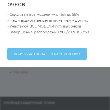
очков
Страна производства
—
Китай
?
Акция
—
Нет
?
- Скидки на все модели — от 5% до 55%
- Наши акционные цены ниже, чем у других!
- Участвуют ВСЕ МОДЕЛИ готовых очков
- Завершение распродажи 12/08/2026 в 23:59
НАЛИЧИЕ
КАК КУПИТЬ
ОПЛАТА
Д
ХОЧУ УЧАСТВОВАТЬ В РАСПРОДАЖЕ!
Общий остаток на складах
Под заказ
СОЛНЦЕЗАЩИТНЫЕ ОЧКИ