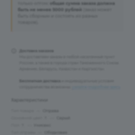
только оптом:
общая сумма заказа должна
быть не менее 5000 рублей
(заказ может
быть сборным и состоять из разных
товаров).
Доставка заказов
Мы доставляем заказы в любой населенный пункт
России, а также в города стран Таможенного Союза:
Армению, Беларусь, Казахстан и Кыргызстан.
Бесплатная доставка
и индивидуальные условия
сотрудничества возможны:
узнайте подробнее здесь
.
Характеристики
Тип товара
—
Оправа
Основной цвет
—
Серый
?
Пол
—
Унисекс
?
Тип оправы
—
Ободковая