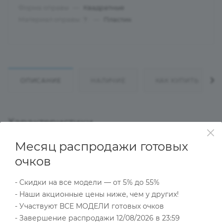
Форма оправы
—
Квадратные
Материал оправы
—
Пластик
?
ОПИСАНИЕ
НАЛИЧИЕ
КАК КУПИТЬ
Характеристики
Месяц распродажи готовых
очков
Тип товара
Оправа
- Скидки на все модели — от 5% до 55%
?
Основной цвет
- Наши акционные цены ниже, чем у других!
Серый
- Участвуют ВСЕ МОДЕЛИ готовых очков
?
Пол
- Завершение распродажи 12/08/2026 в 23:59