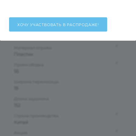
Унисекс
Тип оправы
Ободковая
ХОЧУ УЧАСТВОВАТЬ В РАСПРОДАЖЕ!
Форма оправы
Квадратные
?
Материал оправы
Пластик
?
Проем ободка
55
Ширина переносицы
19
Длина заушника
152
?
Страна производства
Китай
?
Акция