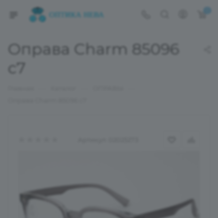
0
Оправа Charm 85096
с7
—
—
—
Главная
Каталог
ОПРАВЫ
Оправа Charm 85096 с7
Артикул:
02025273