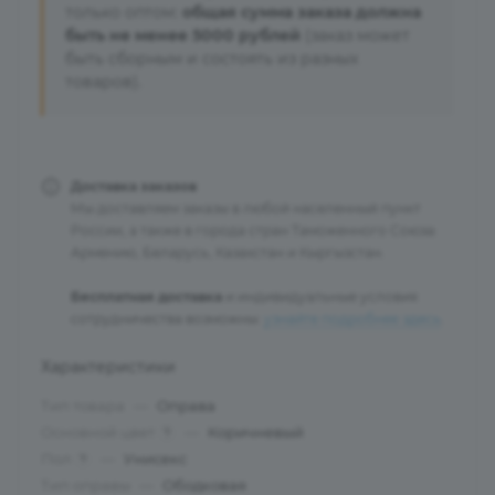
только оптом:
общая сумма заказа должна
быть не менее 5000 рублей
(заказ может
быть сборным и состоять из разных
товаров).
Доставка заказов
Мы доставляем заказы в любой населенный пункт
России, а также в города стран Таможенного Союза:
Армению, Беларусь, Казахстан и Кыргызстан.
Бесплатная доставка
и индивидуальные условия
сотрудничества возможны:
узнайте подробнее здесь
.
Характеристики
Тип товара
—
Оправа
Основной цвет
—
Коричневый
?
Пол
—
Унисекс
?
Тип оправы
—
Ободковая