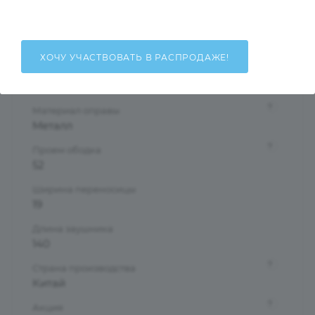
Унисекс
Тип оправы
Ободковая
ХОЧУ УЧАСТВОВАТЬ В РАСПРОДАЖЕ!
Форма оправы
Прямоугольная
?
Материал оправы
Металл
?
Проем ободка
52
Ширина переносицы
19
Длина заушника
140
?
Страна производства
Китай
?
Акция