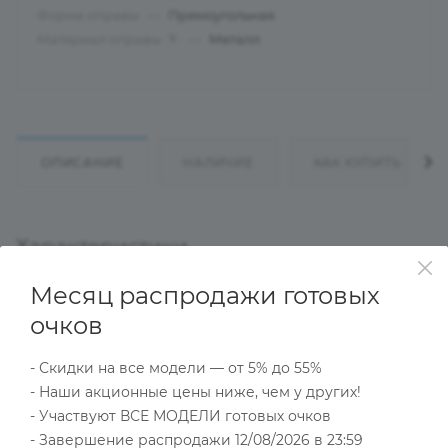
Форма оправы
—
Прямоугольная
Материал оправы
—
Металл
?
ОПИСАНИЕ
НАЛИЧИЕ
КАК КУПИТЬ
Характеристики
Месяц распродажи готовых
очков
Тип товара
Оправа
- Скидки на все модели — от 5% до 55%
?
Основной цвет
- Наши акционные цены ниже, чем у других!
Коричневый
- Участвуют ВСЕ МОДЕЛИ готовых очков
?
Пол
- Завершение распродажи 12/08/2026 в 23:59