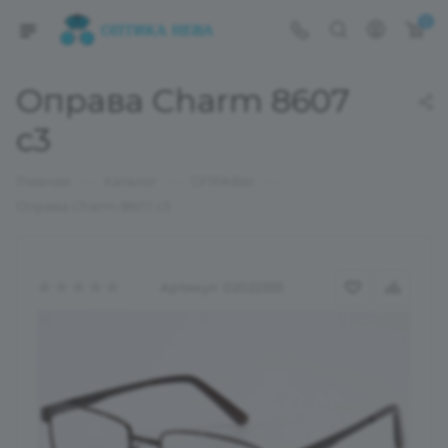
0
Оправа Charm 8607
c3
—
—
—
Главная
Каталог
ОПРАВЫ
Оправа Charm 8607 c3
Артикул:
02022333