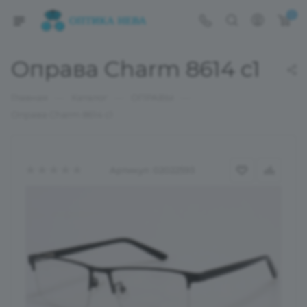
0
Оправа Charm 8614 c1
—
—
—
Главная
Каталог
ОПРАВЫ
Оправа Charm 8614 c1
Артикул:
02022593