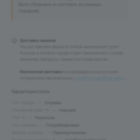
быть сборным и состоять из разных
товаров).
Доставка заказов
Мы доставляем заказы в любой населенный пункт
России, а также в города стран Таможенного Союза:
Армению, Беларусь, Казахстан и Кыргызстан.
Бесплатная доставка
и индивидуальные условия
сотрудничества возможны:
узнайте подробнее здесь
.
Характеристики
Тип товара
—
Оправа
Основной цвет
—
Черный
?
Пол
—
Мужские
?
Тип оправы
—
Полуободковая
Форма оправы
—
Прямоугольная