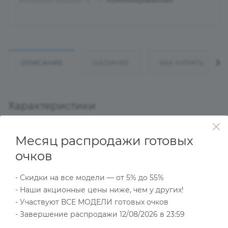
Материал оправы
—
Комбинированная
?
ОПИСАНИЕ
НАЛИЧИЕ
КАК КУПИТЬ
Характеристики
Месяц распродажи готовых
Тип товара
очков
Оправа
?
Основной цвет
- Скидки на все модели — от 5% до 55%
Черный
- Наши акционные цены ниже, чем у других!
?
- Участвуют ВСЕ МОДЕЛИ готовых очков
Пол
Мужские
- Завершение распродажи 12/08/2026 в 23:59