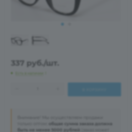
337
руб.
/шт.
Есть в наличии
: 1
В КОРЗИНУ
Внимание! Мы осуществляем продажи
только оптом:
общая сумма заказа должна
быть не менее 5000 рублей
(заказ может