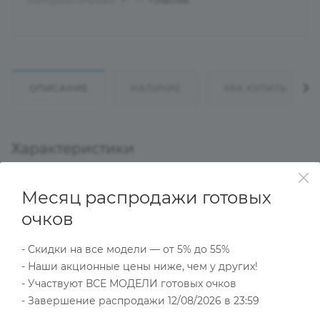
Материал оправы
—
Пластик
?
ОПИСАНИЕ
НАЛИЧИЕ
КАК КУПИТЬ
Характеристики
Месяц распродажи готовых
Тип товара
очков
Оправа
?
Основной цвет
- Скидки на все модели — от 5% до 55%
Черный
- Наши акционные цены ниже, чем у других!
?
- Участвуют ВСЕ МОДЕЛИ готовых очков
Пол
Женские
- Завершение распродажи 12/08/2026 в 23:59