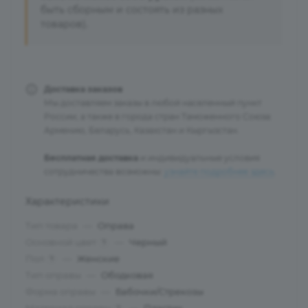
быть сборным и состоять из разных
товаров).
Доставка заказов
Мы доставляем заказы в любой населенный пункт
России, а также в города стран Таможенного Союза:
Армению, Беларусь, Казахстан и Кыргызстан.
Бесплатная доставка
и индивидуальные условия
сотрудничества возможны:
узнайте подробнее здесь
.
Характеристики
Тип товара
—
Оправа
Основной цвет
—
Черный
?
Пол
—
Женские
?
Тип оправы
—
Ободковая
Форма оправы
—
Бабочки/Стрекозы