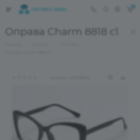
0
Оправа Charm 8818 c1
—
—
—
Главная
Каталог
ОПРАВЫ
Оправа Charm 8818 c1
Артикул:
02023803