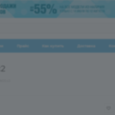
ии
Прайс
Как купить
Доставка
Ко
c2
605 c2