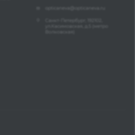
opticaneva@opticaneva.ru
Санкт-Петербург, 192102,
ул.Касимовская, д.5 (метро
Волковская)