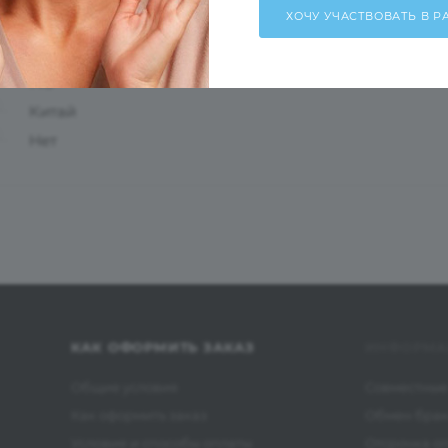
52
20
140
Китай
Нет
КАК ОФОРМИТЬ ЗАКАЗ
ИНФОРМА
Общие условия
Совместные
Как оформить заказ
Обмен бра
Условия и способы оплаты
Отсрочка о