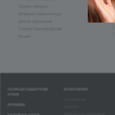
?
Проем ободка
Ширина переносицы
Длина заушника
?
Страна производства
?
Акция
СОЛНЦЕЗАЩИТНЫЕ
КОМПАНИЯ
ОЧКИ
О компании
ОПРАВЫ
Новости
Банковские реквизиты
ГОТОВЫЕ ОЧКИ