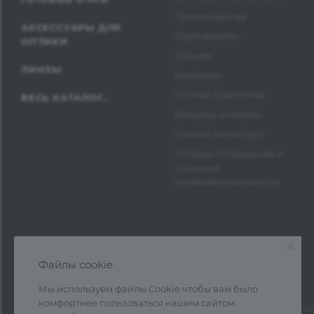
Преимущества
АКСЕССУАРЫ ДЛЯ
Сертификаты
ОПТИКИ
Отзывы
ЛИНЗЫ
Вакансии
Оптика в регионах
ВЕСЬ КАТАЛОГ...
Вопросы и ответы
Письмо директору
Условия соглашения и
политика
конфиденциальности
Файлы cookie
Мы используем файлы Cookie чтобы вам было
комфортнее пользоваться нашим сайтом.
1997—2026 © Оптика Нева — поставка очк