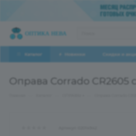
Каталог
Новинки
Скидки и акц
Оправа Corrado CR2605 
—
—
—
Главная
Каталог
ОПРАВЫ
Оправа Corrado CR2
Артикул:
02014942