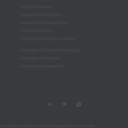
Система скидок
Совместные покупки
Гарантия и обмен брака
Отсрочка оплаты
Образец договора поставки
Доставка по Санкт-Петербургу
Доставка по России
Доставка в страны СНГ
ов, оправ, линз для очков, аксессуаров оптом из Китая