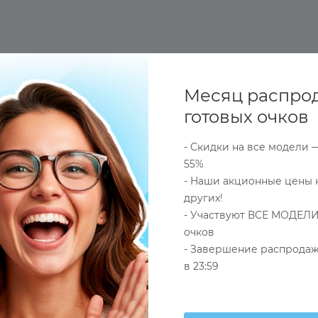
ОПЛАТА
ДОСТАВКА
ОПТОВЫЕ (СБОРНЫЕ) ЗАКАЗ
Месяц распро
готовых очков
- Скидки на все модели 
55%
- Наши акционные цены 
других!
Оправа
- Участвуют ВСЕ МОДЕЛИ
Бордовый
очков
- Завершение распродаж
Женские
в 23:59
Полуободковая
Круглые/Панто
Металл