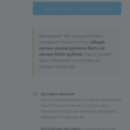
МОДЕЛЬ СНЯТА С ПРОИЗВОДСТВА
Внимание! Мы осуществляем
продажи только оптом:
общая
сумма заказа должна быть не
менее 5000 рублей
(заказ может
быть сборным и состоять из
разных товаров).
Доставка заказов
Мы доставляем заказы в любой населенный
пункт России, а также в города стран
Таможенного Союза: Армению, Беларусь,
Казахстан и Кыргызстан.
Бесплатная доставка
и индивидуальные