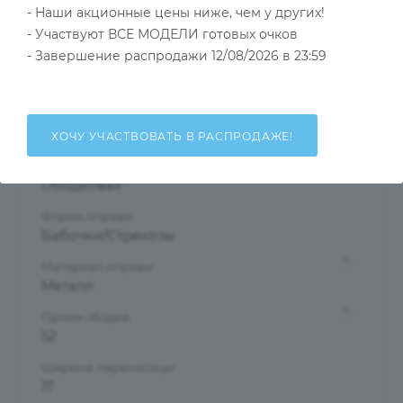
- Наши акционные цены ниже, чем у других!
Тип товара
Оправа
- Участвуют ВСЕ МОДЕЛИ готовых очков
- Завершение распродажи 12/08/2026 в 23:59
?
Основной цвет
Золотой
?
Пол
Женские
ХОЧУ УЧАСТВОВАТЬ В РАСПРОДАЖЕ!
Тип оправы
Ободковая
Форма оправы
Бабочки/Стрекозы
?
Материал оправы
Металл
?
Проем ободка
52
Ширина переносицы
17