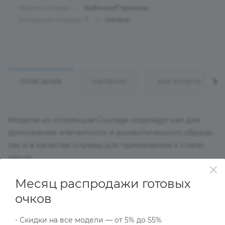
Форма оправы
—
Бабочки/Стрекозы
Материал оправы
—
Металл
?
ОПИСАНИЕ
НАЛИЧИЕ
КАК КУПИТЬ
Модели из коллекции Courage подойдут как для
дополнения элегантного и романтического образа,
так и в качестве оправы для примененмя к стилю
casual.
Месяц распродажи готовых
Характеристики
очков
- Скидки на все модели — от 5% до 55%