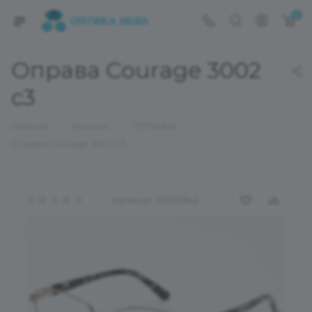
0
Оправа Courage 3002
c3
—
—
—
Главная
Каталог
ОПРАВЫ
Оправа Courage 3002 c3
Артикул:
02025342