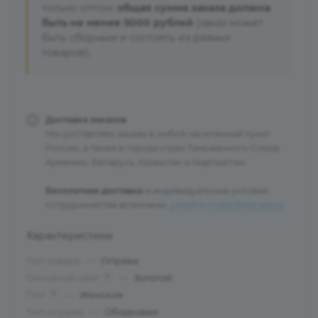
только оптом:
общая сумма заказа должна
быть не менее 5000 рублей
(заказ может
быть сборным и состоять из разных
товаров).
Доставка заказов
Мы доставляем заказы в любой населенный пункт
России, а также в города стран Таможенного Союза:
Армению, Беларусь, Казахстан и Кыргызстан.
Бесплатная доставка
и индивидуальные условия
сотрудничества возможны:
узнайте подробнее здесь
.
Характеристики
Тип товара
—
Оправа
Основной цвет
—
Золотой
?
Пол
—
Женские
?
Тип оправы
—
Ободковая