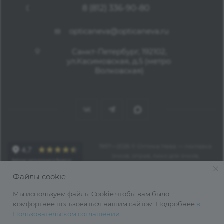
8 (812) 336-90-80
opticaneva@opticaneva.ru
Санкт-Петербург, 192102,
ул.Касимовская, д.5 (метро
Волковская)
1997—2026 © Оптика Нева — поставка
очков, оправ, линз для очков,
аксессуаров оптом из Китая
Файлы cookie
Мы используем файлы Cookie чтобы вам было
комфортнее пользоваться нашим сайтом. Подробнее
в
Пользовательском соглашении
.