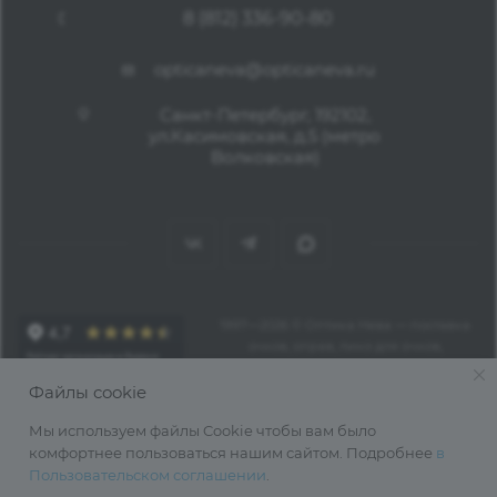
8 (812) 336-90-80
opticaneva@opticaneva.ru
Санкт-Петербург, 192102,
ул.Касимовская, д.5 (метро
Волковская)
1997—2026 © Оптика Нева — поставка
очков, оправ, линз для очков,
аксессуаров оптом из Китая
Файлы cookie
Мы используем файлы Cookie чтобы вам было
комфортнее пользоваться нашим сайтом. Подробнее
в
Пользовательском соглашении
.