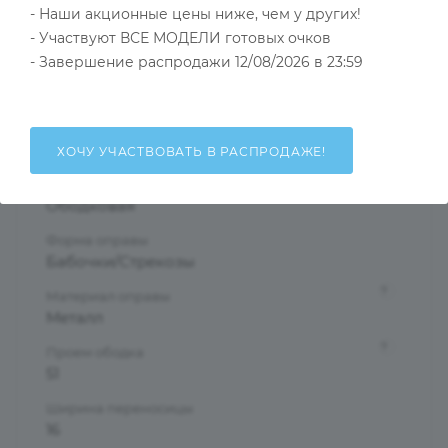
- Наши акционные цены ниже, чем у других!
Тип товара
Оправа
- Участвуют ВСЕ МОДЕЛИ готовых очков
- Завершение распродажи 12/08/2026 в 23:59
?
Основной цвет
Черный
?
Пол
Женские
ХОЧУ УЧАСТВОВАТЬ В РАСПРОДАЖЕ!
Тип оправы
Ободковая
Форма оправы
Бабочки/Стрекозы
?
Материал оправы
Металл
?
Проем ободка
51
Ширина переносицы
16