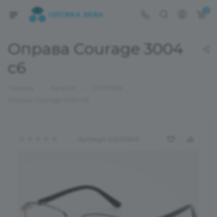
0
Оправа Courage 3004
c6
—
—
—
Главная
Каталог
ОПРАВЫ
Оправа Courage 3004 c6
Артикул:
02025349