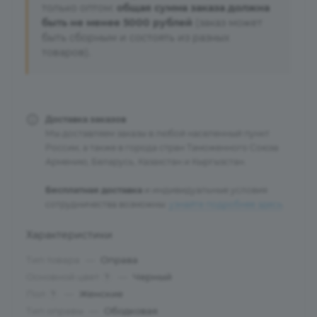
только оптом:
общая сумма заказа должна
быть не менее 5000 рублей
(заказ может
быть сборным и состоять из разных
товаров).
Доставка заказов
Мы доставляем заказы в любой населенный пункт
России, а также в города стран Таможенного Союза:
Армению, Беларусь, Казахстан и Кыргызстан.
Бесплатная доставка
и индивидуальные условия
сотрудничества возможны:
узнайте подробнее здесь
.
Характеристики
Тип товара
—
Оправа
Основной цвет
—
Черный
?
Пол
—
Женские
?
Тип оправы
—
Ободковая