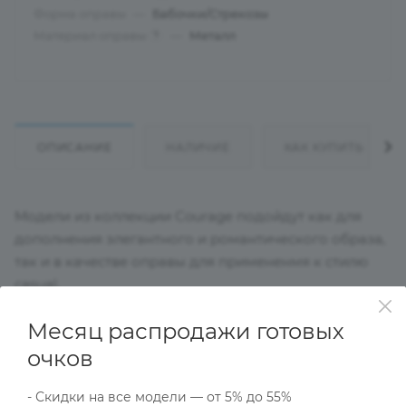
Форма оправы
—
Бабочки/Стрекозы
Материал оправы
—
Металл
?
ОПИСАНИЕ
НАЛИЧИЕ
КАК КУПИТЬ
Модели из коллекции Courage подойдут как для
дополнения элегантного и романтического образа,
так и в качестве оправы для примененмя к стилю
casual.
Месяц распродажи готовых
Характеристики
очков
- Скидки на все модели — от 5% до 55%