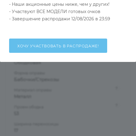
- Наши акционные цены ниже, чем у других!
Тип товара
Оправа
- Участвуют ВСЕ МОДЕЛИ готовых очков
- Завершение распродажи 12/08/2026 в 23:59
?
Основной цвет
Черный
?
Пол
Женские
ХОЧУ УЧАСТВОВАТЬ В РАСПРОДАЖЕ!
Тип оправы
Ободковая
Форма оправы
Бабочки/Стрекозы
?
Материал оправы
Металл
?
Проем ободка
53
Ширина переносицы
17