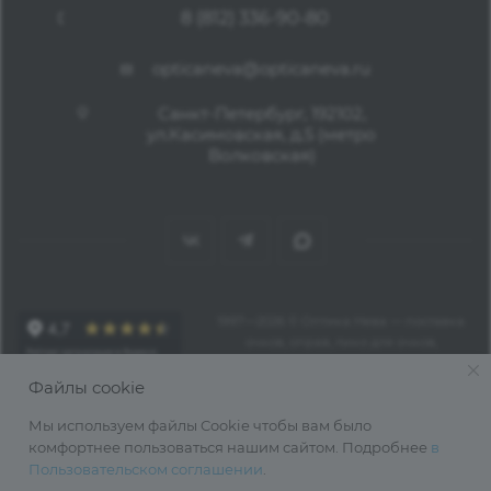
8 (812) 336-90-80
opticaneva@opticaneva.ru
Санкт-Петербург, 192102,
ул.Касимовская, д.5 (метро
Волковская)
1997—2026 © Оптика Нева — поставка
очков, оправ, линз для очков,
аксессуаров оптом из Китая
Файлы cookie
Мы используем файлы Cookie чтобы вам было
комфортнее пользоваться нашим сайтом. Подробнее
в
Пользовательском соглашении
.