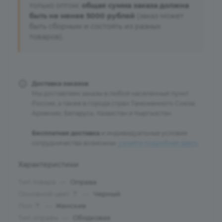
только оптом:
общая сумма заказа должна
быть не менее 5000 рублей
(заказ может
быть сборным и состоять из разных
товаров).
Доставка заказов
Мы доставляем заказы в любой населенный пункт
России, а также в города стран Таможенного Союза:
Армению, Беларусь, Казахстан и Кыргызстан.
Бесплатная доставка
и индивидуальные условия
сотрудничества возможны:
узнайте подробнее здесь
.
Характеристики
Тип товара
—
Оправа
Основной цвет
—
Черный
?
Пол
—
Женские
?
Тип оправы
—
Ободковая