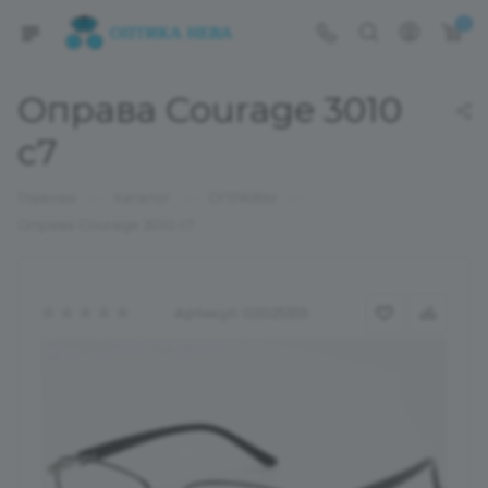
0
Оправа Courage 3010
c7
—
—
—
Главная
Каталог
ОПРАВЫ
Оправа Courage 3010 c7
Артикул:
02025355