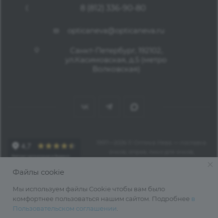
8 (812) 336-90-80
opticaneva@opticaneva.ru
Санкт-Петербург, 192102,
ул.Касимовская, д.5 (метро
Волковская)
1997—2026 © Оптика Нева — поставка
очков, оправ, линз для очков,
аксессуаров оптом из Китая
Файлы cookie
Мы используем файлы Cookie чтобы вам было
комфортнее пользоваться нашим сайтом. Подробнее
в
Пользовательском соглашении
.