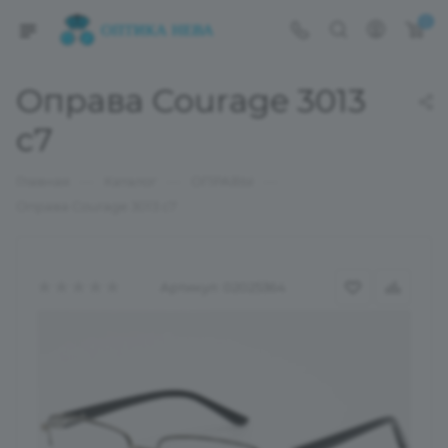
0
Оправа Courage 3013
c7
—
—
—
Главная
Каталог
ОПРАВЫ
Оправа Courage 3013 c7
Артикул:
02025364