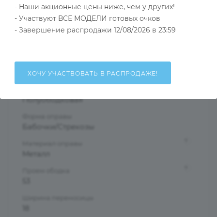
- Наши акционные цены ниже, чем у других!
Тип товара
Оправа
- Участвуют ВСЕ МОДЕЛИ готовых очков
- Завершение распродажи 12/08/2026 в 23:59
?
Основной цвет
Черный
?
Пол
Женские
ХОЧУ УЧАСТВОВАТЬ В РАСПРОДАЖЕ!
Тип оправы
Полуободковая
Форма оправы
Бабочки/Стрекозы
?
Материал оправы
Металл
?
Проем ободка
53
Ширина переносицы
18