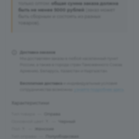
только оптом:
общая сумма заказа должна
быть не менее 5000 рублей
(заказ может
быть сборным и состоять из разных
товаров).
Доставка заказов
Мы доставляем заказы в любой населенный пункт
России, а также в города стран Таможенного Союза:
Армению, Беларусь, Казахстан и Кыргызстан.
Бесплатная доставка
и индивидуальные условия
сотрудничества возможны:
узнайте подробнее здесь
.
Характеристики
Тип товара
—
Оправа
Основной цвет
—
Черный
?
Пол
—
Женские
?
Тип оправы
—
Полуободковая