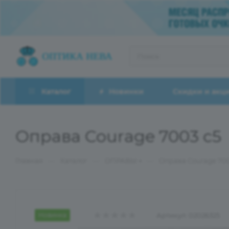
Каталог
Новинки
Скидки и акц
Оправа Courage 7003 с5
—
—
—
Главная
Каталог
ОПРАВЫ
Оправа Courage 700
Новинка
Артикул:
02026325