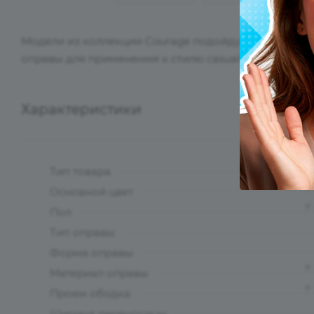
Модели из коллекции Courage подойдут как для допо
оправы для примененмя к стилю casual.
Характеристики
Тип товара
?
Основной цвет
?
Пол
Тип оправы
Форма оправы
?
Материал оправы
?
Проем ободка
Ширина переносицы