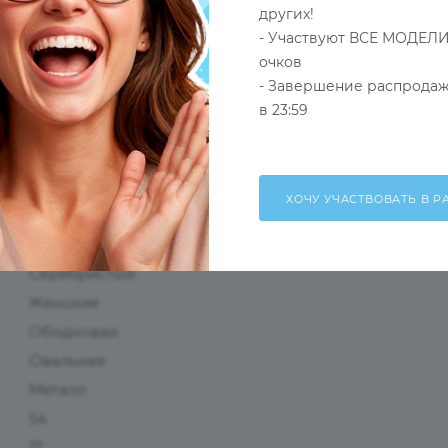
других!
- Участвуют ВСЕ МОДЕЛИ
лнения элегантного и романтического образа, так и в к
очков
- Завершение распродаж
в 23:59
Оправа
Серебристый
Женские
Ободковая
Овальная
Металл
54
17