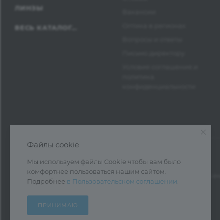
ЛИНЗЫ
Вакансии
Оптика в регионах
ВЕСЬ КАТАЛОГ...
Вопросы и ответы
Письмо директору
Условия соглашения и
политика
конфиденциальности
Файлы cookie
Мы используем файлы Cookie чтобы вам было
комфортнее пользоваться нашим сайтом.
1997—2026 © Оптика Нева — поставка очк
Подробнее
в Пользовательском соглашении
.
ПРИНИМАЮ