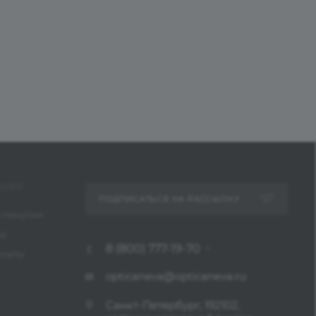
ЦИЯ
ПОДПИСАТЬСЯ НА РАССЫЛКУ
 покупки
ка
8 (800) 777-19-70
платы
opticaneva@opticaneva.ru
Санкт-Петербург, 192102,