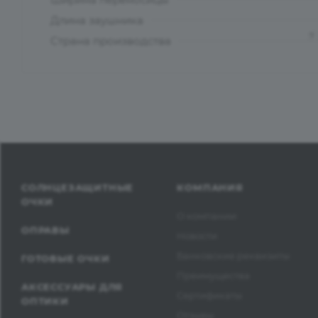
Длина заушника
?
Страна производства
СОЛНЦЕЗАЩИТНЫЕ
КОМПАНИЯ
ОЧКИ
О компании
ОПРАВЫ
Новости
Банковские реквизиты
ГОТОВЫЕ ОЧКИ
Преимущества
АКСЕССУАРЫ ДЛЯ
Сертификаты
ОПТИКИ
Отзывы