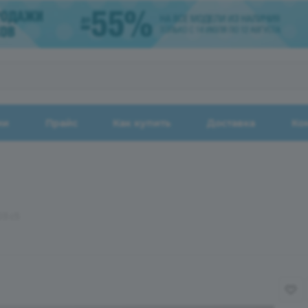
ии
Прайс
Как купить
Доставка
Ко
3 с5