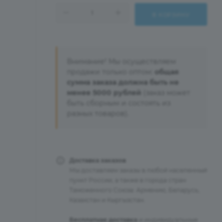
В КОРЗИНУ
Внимание! Мы осуществляем
продажи только оптом:
общая
сумма заказа должна быть не
менее 5000 рублей
(заказ может
быть сборным и состоять из
разных товаров).
Доставка заказов
Мы доставляем заказы в любой населенный
пункт России, а также в города стран
Таможенного Союза: Армению, Беларусь,
Казахстан и Кыргызстан.
Бесплатная доставка
и индивидуальные