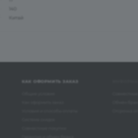
140
Китай
КАК ОФОРМИТЬ ЗАКАЗ
ИНФОРМА
Общие условия
Совместные
Как оформить заказ
Обмен бра
Условия и способы оплаты
Отсрочка о
Система скидок
Совместные покупки
Гарантия и обмен брака