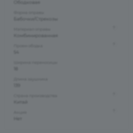
Ободковая
Форма оправы
Бабочки/Стрекозы
?
Материал оправы
Комбинированная
?
Проем ободка
54
Ширина переносицы
18
Длина заушника
139
?
Страна производства
Китай
?
Акция
Нет