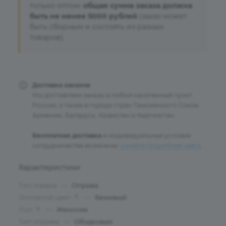
только оптом:
общая сумма заказа должна
быть не менее 5000 рублей
(заказ может
быть сборным и состоять из разных
товаров).
Доставка заказов
Мы доставляем заказы в любой населенный пункт
России, а также в города стран Таможенного Союза:
Армению, Беларусь, Казахстан и Кыргызстан.
Бесплатная доставка
и индивидуальные условия
сотрудничества возможны:
узнайте подробнее здесь
.
Характеристики
Тип товара
—
Оправа
Основной цвет
—
Бежевый
?
Пол
—
Женские
?
Тип оправы
—
Ободковая