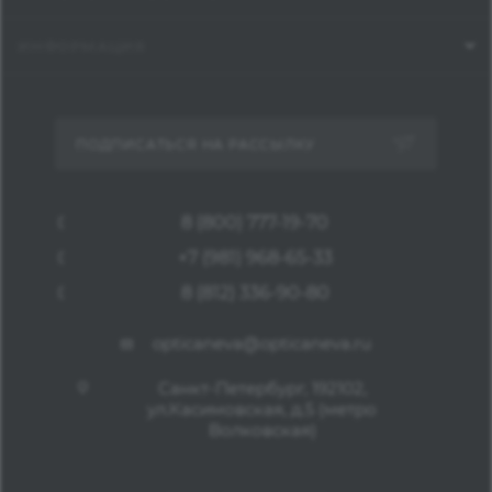
ИНФОРМАЦИЯ
ПОДПИСАТЬСЯ НА РАССЫЛКУ
8 (800) 777-19-70
+7 (981) 968-65-33
8 (812) 336-90-80
opticaneva@opticaneva.ru
Санкт-Петербург, 192102,
ул.Касимовская, д.5 (метро
Волковская)