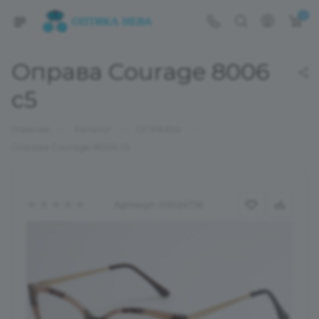
0
Оправа Courage 8006
c5
—
—
—
Главная
Каталог
ОПРАВЫ
Оправа Courage 8006 c5
Артикул:
02024756