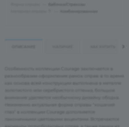
Форма оправы
—
Бабочки/Стрекозы
Материал оправы
—
Комбинированная
?
ОПИСАНИЕ
НАЛИЧИЕ
КАК КУПИТЬ
Особенность коллекции Courage заключается в
разнообразии оформления рамок оправ: в то время
как основа всей конструкции выполнена в металле
золотистого или серебристого оттенка, большое
внимание уделяется необычному дизайну ободка.
Неизменно актуальная форма оправы "кошачий
глаз" в коллекции Courage дополняется
лаконичными цветовыми акцентами. Встречаются
варианты полуободковых оправ, а также рамки из