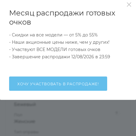
прозрачного или матового пластика.
Месяц распродажи готовых
Модели из коллекции Courage подойдут как для
дополнения элегантного и романтического образа,
очков
так и в качестве оправы для примененмя к стилю
- Скидки на все модели — от 5% до 55%
casual.
- Наши акционные цены ниже, чем у других!
- Участвуют ВСЕ МОДЕЛИ готовых очков
Характеристики
- Завершение распродажи 12/08/2026 в 23:59
Тип товара
ХОЧУ УЧАСТВОВАТЬ В РАСПРОДАЖЕ!
Оправа
?
Основной цвет
Бежевый
?
Пол
Женские
Тип оправы