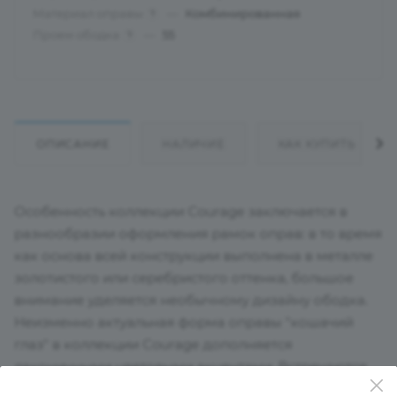
Материал оправы
—
Комбинированная
?
Проем ободка
—
55
?
ОПИСАНИЕ
НАЛИЧИЕ
КАК КУПИТЬ
Особенность коллекции Courage заключается в
разнообразии оформления рамок оправ: в то время
как основа всей конструкции выполнена в металле
золотистого или серебристого оттенка, большое
внимание уделяется необычному дизайну ободка.
Неизменно актуальная форма оправы "кошачий
глаз" в коллекции Courage дополняется
лаконичными цветовыми акцентами. Встречаются
варианты полуободковых оправ, а также рамки из