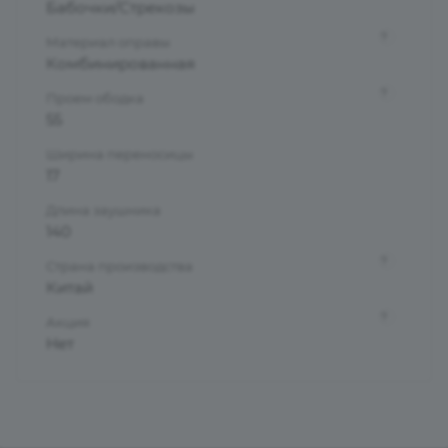
Бабочки/Стрекозы
?
Материал оправы
Комбинированная
?
Проем ободка
55
Ширина переносицы
17
Длина заушника
140
?
Страна производства
Китай
?
Акция
Нет