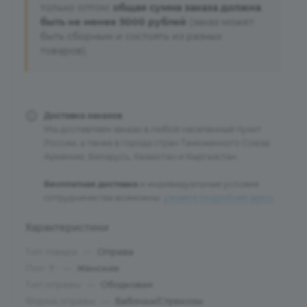
только оптом:
общая сумма заказа должна
быть не менее 5000 рублей
(заказ может
быть сборным и состоять из разных
товаров).
Доставка заказов
Мы доставляем заказы в любой населенный пункт
России, а также в города стран Таможенного Союза:
Армению, Беларусь, Казахстан и Кыргызстан.
Бесплатная доставка
и индивидуальные условия
сотрудничества возможны:
узнайте подробнее здесь
.
Характеристики
Тип товара
—
Оправа
Пол
—
Женские
?
Тип оправы
—
Ободковая
Форма оправы
—
Бабочки/Стрекозы