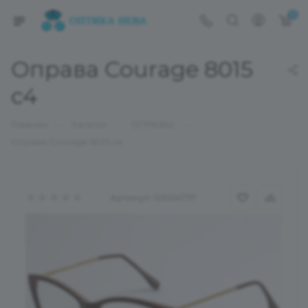
0
Оправа Courage 8015
c4
—
—
—
Главная
Каталог
ОПРАВЫ
Оправа Courage 8015 c4
Артикул:
02024757