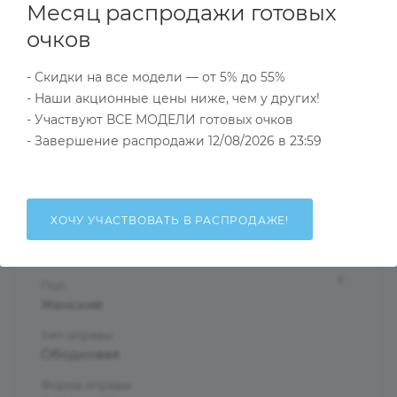
Месяц распродажи готовых
прозрачного или матового пластика.
очков
Модели из коллекции Courage подойдут как для
дополнения элегантного и романтического образа,
- Скидки на все модели — от 5% до 55%
так и в качестве оправы для примененмя к стилю
- Наши акционные цены ниже, чем у других!
casual.
- Участвуют ВСЕ МОДЕЛИ готовых очков
- Завершение распродажи 12/08/2026 в 23:59
Характеристики
ХОЧУ УЧАСТВОВАТЬ В РАСПРОДАЖЕ!
Тип товара
Оправа
?
Пол
Женские
Тип оправы
Ободковая
Форма оправы