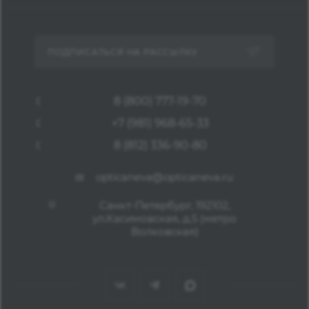
ПОДПИСАТЬСЯ НА РАССЫЛКУ
8 (800) 777-19-70
+7 (981) 968-65-33
8 (812) 336-90-80
opticaneva@opticaneva.ru
Санкт-Петербург, 192102,
ул.Касимовская, д.5 (метро
Волковская)