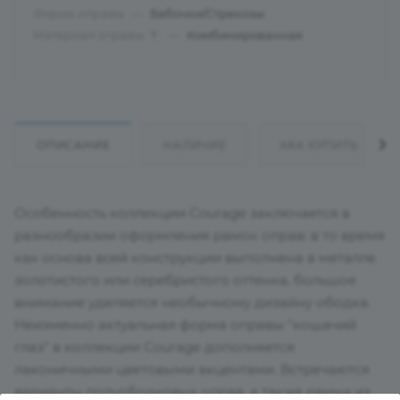
Форма оправы
—
Бабочки/Стрекозы
Материал оправы
—
Комбинированная
?
ОПИСАНИЕ
НАЛИЧИЕ
КАК КУПИТЬ
Особенность коллекции Courage заключается в
разнообразии оформления рамок оправ: в то время
как основа всей конструкции выполнена в металле
золотистого или серебристого оттенка, большое
внимание уделяется необычному дизайну ободка.
Неизменно актуальная форма оправы "кошачий
глаз" в коллекции Courage дополняется
лаконичными цветовыми акцентами. Встречаются
варианты полуободковых оправ, а также рамки из