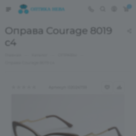
0
Оправа Courage 8019
c4
—
—
—
Главная
Каталог
ОПРАВЫ
Оправа Courage 8019 c4
Артикул:
02024759