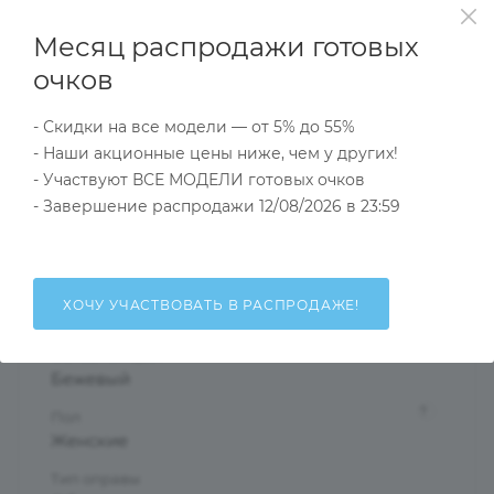
прозрачного или матового пластика.
Месяц распродажи готовых
Модели из коллекции Courage подойдут как для
дополнения элегантного и романтического образа,
очков
так и в качестве оправы для примененмя к стилю
- Скидки на все модели — от 5% до 55%
casual.
- Наши акционные цены ниже, чем у других!
- Участвуют ВСЕ МОДЕЛИ готовых очков
Характеристики
- Завершение распродажи 12/08/2026 в 23:59
Тип товара
ХОЧУ УЧАСТВОВАТЬ В РАСПРОДАЖЕ!
Оправа
?
Основной цвет
Бежевый
?
Пол
Женские
Тип оправы