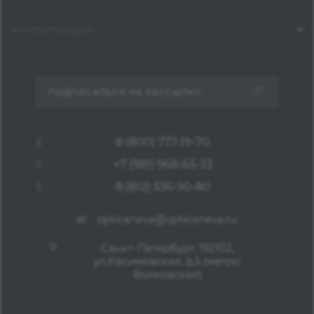
ИНФОРМАЦИЯ
ПОДПИСАТЬСЯ НА РАССЫЛКУ
8 (800) 777-19-70
+7 (981) 968-65-33
8 (812) 336-90-80
opticaneva@opticaneva.ru
Санкт-Петербург, 192102,
ул.Касимовская, д.5 (метро
Волковская)