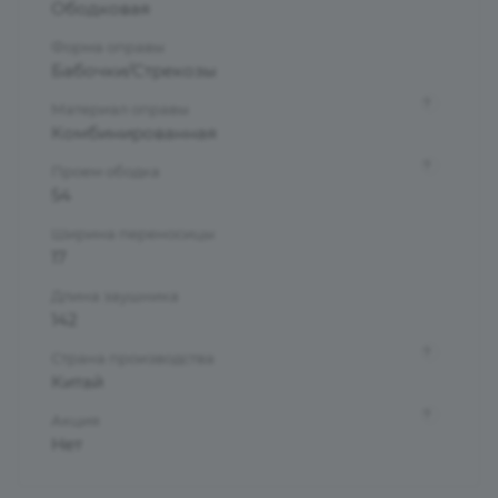
Ободковая
Форма оправы
Бабочки/Стрекозы
?
Материал оправы
Комбинированная
?
Проем ободка
54
Ширина переносицы
17
Длина заушника
142
?
Страна производства
Китай
?
Акция
Нет