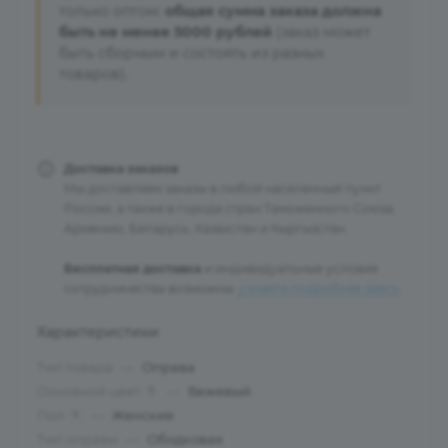
только оптом:
общая сумма заказа должна
быть не менее 5000 рублей
(заказ может
быть сборным и состоять из разных
товаров).
Доставка заказов
Мы доставляем заказы в любой населенный пункт
России, а также в города стран Таможенного Союза:
Армению, Беларусь, Казахстан и Кыргызстан.
Бесплатная доставка
и индивидуальные условия
сотрудничества возможны:
узнайте подробнее здесь
.
Характеристики
Тип товара
—
Оправа
Основной цвет
—
Бежевый
?
Пол
—
Женские
?
Тип оправы
—
Ободковая