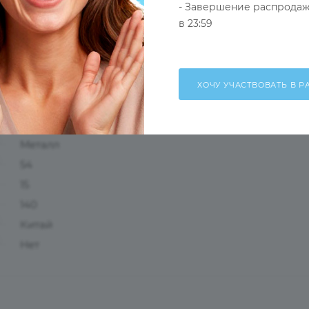
- Завершение распродаж
в 23:59
Оправа
Синий
Женские
Ободковая
Бабочки/Стрекозы
Металл
54
15
140
Китай
Нет