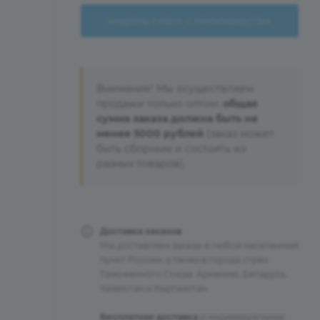
МОДЕЛЬ СНЯТА С ПРОИЗВОДСТВА
Внимание! Мы осуществляем
продажи только оптом:
общая
сумма заказа должна быть не
менее 5000 рублей
(заказ может
быть сборным и состоять из
разных товаров).
Доставка заказов
Мы доставляем заказы в любой населенный
пункт России, а также в города стран
Таможенного Союза: Армению, Беларусь,
Казахстан и Кыргызстан.
Бесплатная доставка
и индивидуальные