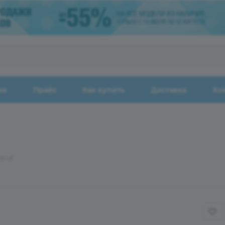
ии
Прайс
Как купить
Доставка
Ко
8 с6