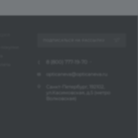
ЦИЯ
ПОДПИСАТЬСЯ НА РАССЫЛКУ
 покупки
ка
8 (800) 777-19-70
платы
opticaneva@opticaneva.ru
Санкт-Петербург, 192102,
ул.Касимовская, д.5 (метро
Волковская)