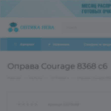
Каталог
Новинки
Скидки и акц
Оправа Courage 8368 с6
—
—
—
Главная
Каталог
ОПРАВЫ
Оправа Courage 836
Артикул:
02019468