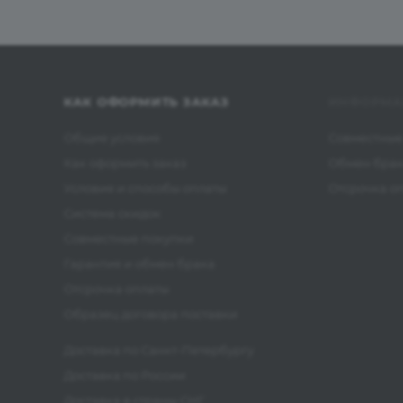
КАК ОФОРМИТЬ ЗАКАЗ
ИНФОРМА
Общие условия
Совместные
Как оформить заказ
Обмен бра
Условия и способы оплаты
Отсрочка о
Система скидок
Совместные покупки
Гарантия и обмен брака
Отсрочка оплаты
Образец договора поставки
Доставка по Санкт-Петербургу
Доставка по России
Доставка в страны СНГ