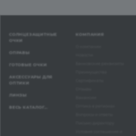
СОЛНЦЕЗАЩИТНЫЕ
КОМПАНИЯ
ОЧКИ
О компании
ОПРАВЫ
Новости
Банковские реквизиты
ГОТОВЫЕ ОЧКИ
Преимущества
АКСЕССУАРЫ ДЛЯ
Сертификаты
ОПТИКИ
Отзывы
ЛИНЗЫ
Вакансии
Оптика в регионах
ВЕСЬ КАТАЛОГ...
Вопросы и ответы
Письмо директору
Условия соглашения и