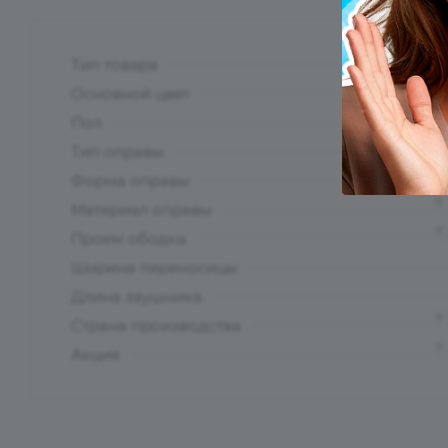
Тип товара
?
Основной цвет
?
Пол
Тип оправы
Форма оправы
?
Материал оправы
?
Проем ободка
Ширина переносицы
Длина заушника
?
Страна производства
?
Акция